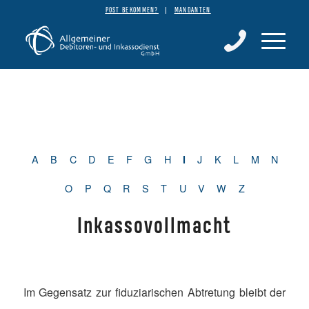
POST BEKOMMEN?
MANDANTEN
A
B
C
D
E
F
G
H
J
K
L
M
N
I
O
P
Q
R
S
T
U
V
W
Z
Inkassovollmacht
Im Gegensatz zur fiduziarischen Abtretung bleibt der