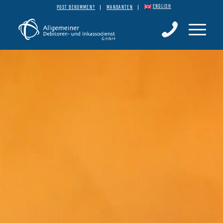
ENGLISH
POST BEKOMMEN?
MANDANTEN
Kontakt | Rückruf bitte
Fordern Sie mehr Infos von uns an.