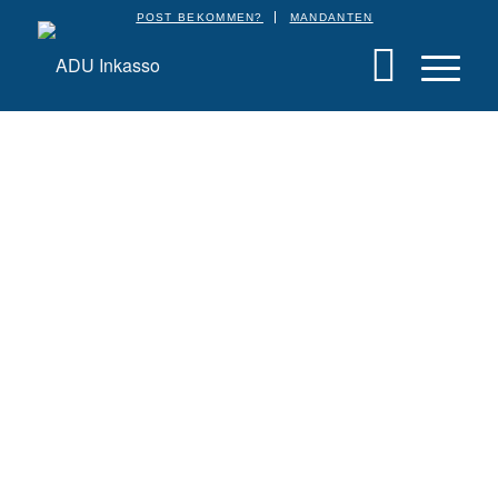
POST BEKOMMEN?
MANDANTEN
Aus offenen Forderungen
machen wir schnelle
Zahlungen:
Forderungsmanagement in der E-Commerce
Branche | Onlinehandel