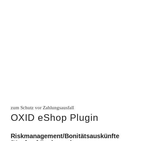
Wir sind Mitglied eines
großen Partner-
Netzwerks. Profitieren Sie
von unserer
umfangreichen Expertise.
zum Schutz vor Zahlungsausfall
OXID eShop Plugin
Riskmanagement/Bonitätsauskünfte