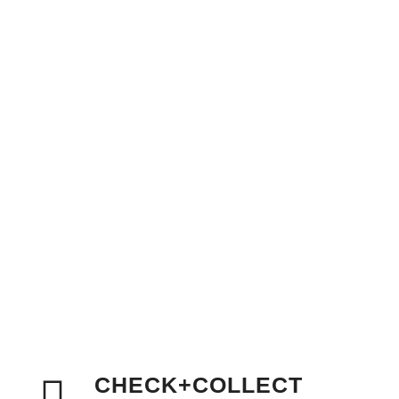
werden
Meik Klose
Meik Klose - Eierschachteln.de
–
Eierschachteln.de
Plugin/Manual/Broschüre
CHECK+COLLECT