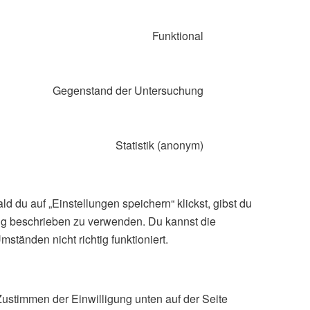
to
service
Funktional
wpml
Consent
to
service
Gegenstand der Untersuchung
autoptimize
Consent
to
service
Statistik (anonym)
popup-
Consent
maker
to
service
 du auf „Einstellungen speichern“ klickst, gibst du
sonstiges
ung beschrieben zu verwenden. Du kannst die
tänden nicht richtig funktioniert.
ustimmen der Einwilligung unten auf der Seite