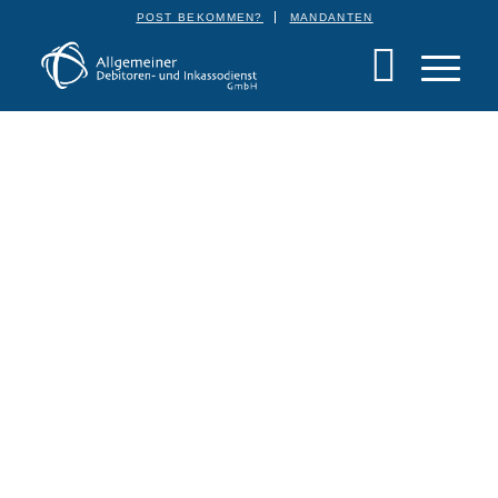
POST BEKOMMEN?
MANDANTEN
Debitorenmanagement für Krankenhäuser |
Gesundheitsbranche
Wir retten Ihre
Kundenbeziehung mit einer
Erfolgsquote von bis zu 80%.