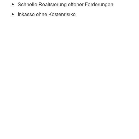
Schnelle Realisierung offener Forderungen
Inkasso ohne Kostenrisiko
Stimmen unserer Geschäftspartner
Wir schätzen es sehr, dass wir einen direkten
Ansprechpartner für quasi alle Angelegenheiten
haben. Die Zusammenarbeit ist flexibel, einfach
aber weiterhin sehr kompetent. Durch die „kurzen
Wege“ können viele kleinere Fragen oder
Unklarheiten schnell und unkompliziert geklärt