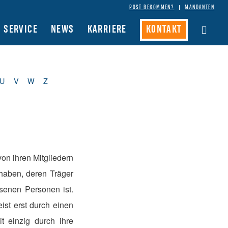
POST BEKOMMEN?
MANDANTEN
SERVICE
NEWS
KARRIERE
KONTAKT
U
V
W
Z
von ihren Mitgliedern
haben, deren Träger
senen Personen ist.
ist erst durch einen
t einzig durch ihre