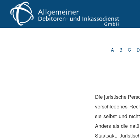
A
B
C
D
Die juristische Pers
verschiedenes Rech
sie selbst und nic
Anders als die natü
Staatsakt. Juristi