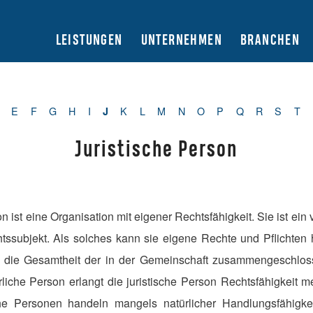
LEISTUNGEN
UNTERNEHMEN
BRANCHEN
E
F
G
H
I
K
L
M
N
O
P
Q
R
S
T
J
Juristische Person
on ist eine Organisation mit eigener Rechtsfähigkeit. Sie ist ein 
tssubjekt. Als solches kann sie eigene Rechte und Pflichten 
ht die Gesamtheit der in der Gemeinschaft zusammengeschlos
rliche Person erlangt die juristische Person Rechtsfähigkeit me
sche Personen handeln mangels natürlicher Handlungsfähigkei