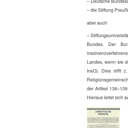
– Deutsche Bundess
– die Stiftung Preuß
aber auch
– Stiftungsuniversit
Bundes. Der Bun
insolvenzverfahrens
Landes, wenn sie d
InsO). Dies triff
Religionsgemeinsch
der Artikel 136–139
Hieraus leitet sich 