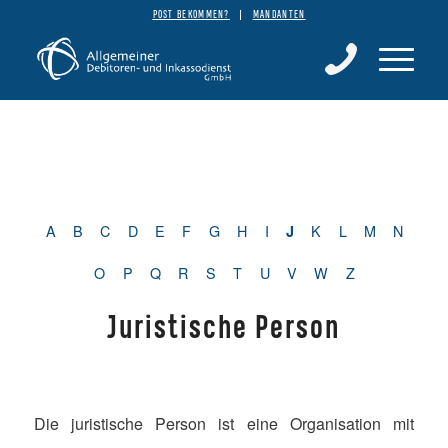
POST BEKOMMEN?
MANDANTEN
A
B
C
D
E
F
G
H
I
K
L
M
N
J
O
P
Q
R
S
T
U
V
W
Z
Juristische Person
Die juristische Person ist eine Organisation mit