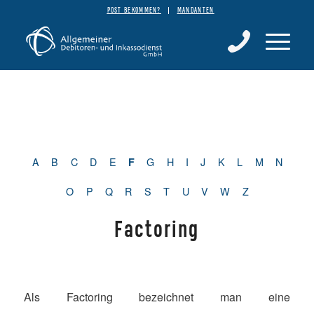
POST BEKOMMEN?
MANDANTEN
A
B
C
D
E
G
H
I
J
K
L
M
N
F
O
P
Q
R
S
T
U
V
W
Z
Factoring
Als Factoring bezeichnet man eine