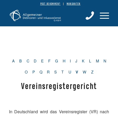
POST BEKOMMEN?
MANDANTEN
A
B
C
D
E
F
G
H
I
J
K
L
M
N
O
P
Q
R
S
T
U
W
Z
V
Vereinsregistergericht
In Deutschland wird das Vereinsregister (VR) nach