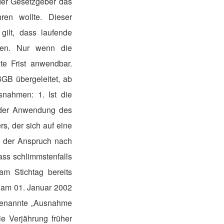
 der Gesetzgeber das
ren wollte. Dieser
ilt, dass laufende
den. Nur wenn die
te Frist anwendbar.
GB übergeleitet, ab
snahmen: 1. Ist die
ei der Anwendung des
s, der sich auf eine
ss der Anspruch nach
ass schlimmstenfalls
m Stichtag bereits
s am 01. Januar 2002
ogenannte „Ausnahme
ie Verjährung früher