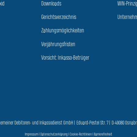
xid
Downloads
WIN-Prinzi
Gerichtsverzeichnis
Unternehm
Zahlungsmöglichkeiten
Verjährungsfristen
Vorsicht: Inkasso-Betrüger
gemeiner Debitoren- und Inkassodienst GmbH | Eduard-Pestel Str. 7 | D-49080 Osnab
Impressum
|
Datenschutzerklärung
|
Cookie-Richtlinien
|
Barrierefreiheit