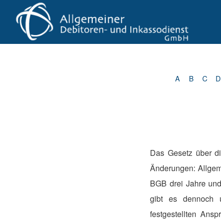
A
B
C
D
Das Gesetz über die
Änderungen: Allgem
BGB drei Jahre und
gibt es dennoch u
festgestellten An