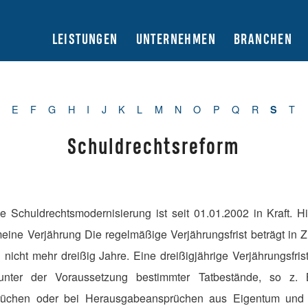
LEISTUNGEN
UNTERNEHMEN
BRANCHEN
E
F
G
H
I
J
K
L
M
N
O
P
Q
R
T
S
Schuldrechtsreform
 Schuldrechtsmodernisierung ist seit 01.01.2002 in Kraft. H
eine Verjährung Die regelmäßige Verjährungsfrist beträgt in 
 nicht mehr dreißig Jahre. Eine dreißigjährige Verjährungsfr
nter der Voraussetzung bestimmter Tatbestände, so z. B.
sprüchen oder bei Herausgabeansprüchen aus Eigentum und 