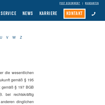
POST BEKOMMEN?
MANDANTEN
SERVICE
NEWS
KARRIERE
KONTAKT
U
V
W
Z
ier die wesentlichen
Zukunft gemäß § 195
ist gemäß § 197 BGB
 bei rechtskräftig
anderen dinglichen