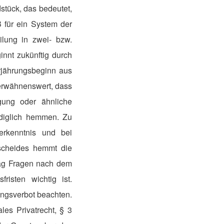
tück, das bedeutet,
 für ein System der
ilung in zwei- bzw.
ginnt zukünftig durch
rjährungsbeginn aus
 erwähnenswert, dass
gung oder ähnliche
ediglich hemmen. Zu
erkenntnis und bei
scheides hemmt die
ltag Fragen nach dem
isten wichtig ist.
ngsverbot beachten.
les Privatrecht, § 3