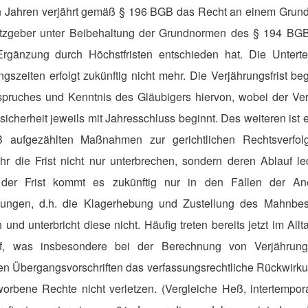
 Jahren verjährt gemäß § 196 BGB das Recht an einem Grunds
tzgeber unter Beibehaltung der Grundnormen des § 194 BGB
t Ergänzung durch Höchstfristen entschieden hat. Die Unterte
ngszeiten erfolgt zukünftig nicht mehr. Die Verjährungsfrist be
pruches und Kenntnis des Gläubigers hiervon, wobei der Ve
icherheit jeweils mit Jahresschluss beginnt. Des weiteren ist
aufgezählten Maßnahmen zur gerichtlichen Rechtsverfol
 die Frist nicht nur unterbrechen, sondern deren Ablauf l
er Frist kommt es zukünftig nur in den Fällen der An
dlungen, d.h. die Klagerhebung und Zustellung des Mahnbe
 und unterbricht diese nicht. Häufig treten bereits jetzt im Al
f, was insbesondere bei der Berechnung von Verjährungsfr
en Übergangsvorschriften das verfassungsrechtliche Rückwirku
orbene Rechte nicht verletzen. (Vergleiche Heß, intertempora