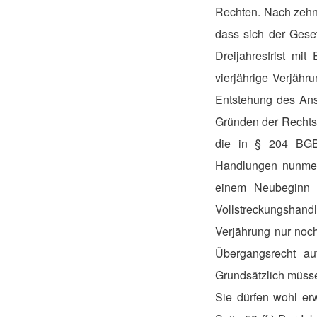
Rechten. Nach zehn
dass sich der Gese
Dreijahresfrist mi
vierjährige Verjähru
Entstehung des Ans
Gründen der Rechtss
die in § 204 BGB 
Handlungen nunmehr
einem Neubeginn d
Vollstreckungshan
Verjährung nur noch
Übergangsrecht au
Grundsätzlich müss
Sie dürfen wohl erw