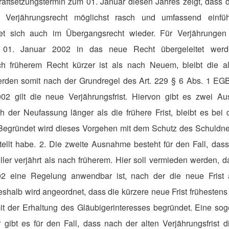
nkraftsetzungstermin zum 01. Januar diesen Jahres zeigt, dass
Verjährungsrecht möglichst rasch und umfassend einfüh
t sich auch im Übergangsrecht wieder. Für Verjährungen g
 01. Januar 2002 in das neue Recht übergeleitet wer
ach früherem Recht kürzer ist als nach Neuem, bleibt die al
erden somit nach der Grundregel des Art. 229 § 6 Abs. 1 EGB
2 gilt die neue Verjährungsfrist. Hiervon gibt es zwei Au
ch der Neufassung länger als die frühere Frist, bleibt es b
Begründet wird dieses Vorgehen mit dem Schutz des Schuldner
stellt habe. 2. Die zweite Ausnahme besteht für den Fall, da
er verjährt als nach früherem. Hier soll vermieden werden, d
2 eine Regelung anwendbar ist, nach der die neue Frist a
shalb wird angeordnet, dass die kürzere neue Frist frühesten
 mit der Erhaltung des Gläubigerinteresses begründet. Eine s
ibt es für den Fall, dass nach der alten Verjährungsfrist d