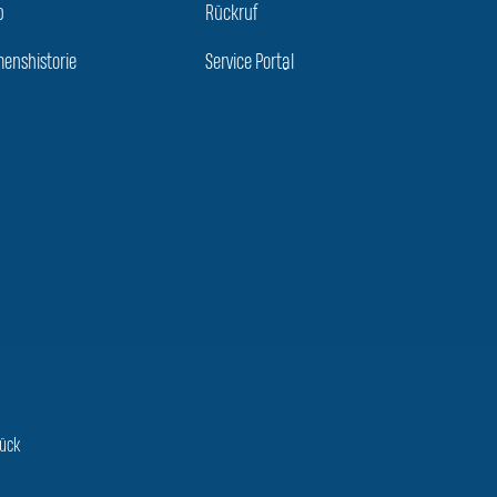
p
Rückruf
enshistorie
Service Portal
rück