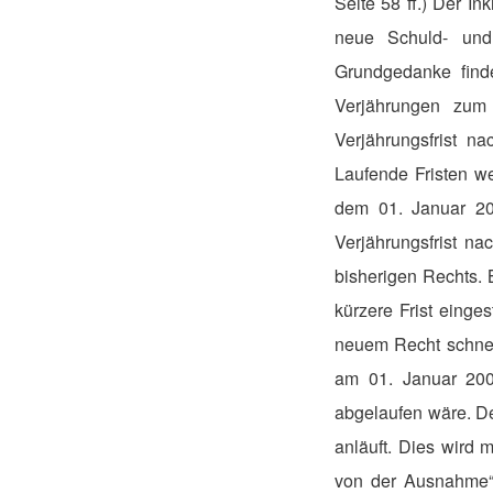
Seite 58 ff.) Der I
neue Schuld- und 
Grundgedanke finde
Verjährungen zum
Verjährungsfrist n
Laufende Fristen w
dem 01. Januar 200
Verjährungsfrist na
bisherigen Rechts. 
kürzere Frist einge
neuem Recht schnell
am 01. Januar 200
abgelaufen wäre. De
anläuft. Dies wird
von der Ausnahme“ g