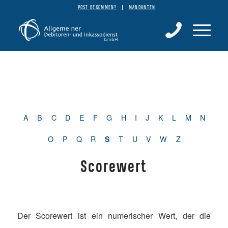
POST BEKOMMEN?
MANDANTEN
A
B
C
D
E
F
G
H
I
J
K
L
M
N
O
P
Q
R
T
U
V
W
Z
S
Scorewert
Der Scorewert ist ein numerischer Wert, der die