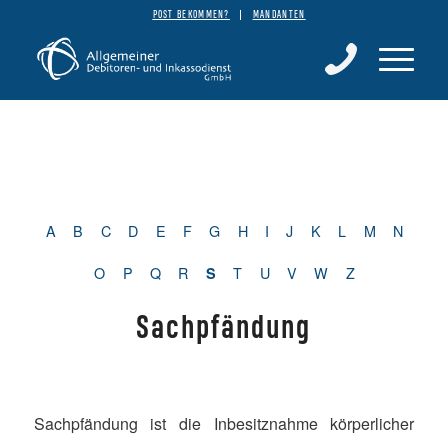
POST BEKOMMEN?
MANDANTEN
A
B
C
D
E
F
G
H
I
J
K
L
M
N
O
P
Q
R
T
U
V
W
Z
S
Sachpfändung
Sachpfändung ist die Inbesitznahme körperlicher