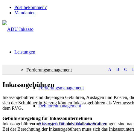
Post bekommen?
Mandanten
Leistungen
A
B
C
Forderungsmanagement
Inkassogebühren
Forderungsmanagement
Inkassogebühren sind diejenigen Gebühren, Auslagen und Kosten, die
sich der Schuldner in Verzug können Inkassogebühren als Verzugssc
Debitorenmanagement
dem RVG.
Gebührenregelung für Inkassounternehmen
Inkassogebühren und -kosten für nicht titulierte Forderungen sind n
Außergerichtliches Inkassoverfahren
Bei der Berechnung der Inkassogebühren muss sich das Inkassounter