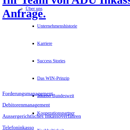
Über uns
Anfrage.
Unternehmenshistorie
Wertschätzend. Individuell. Nachdrü
Karriere
Social Media
Success Stories
Leistungen
Das WIN-Prinzip
Forderungsmanagement
Inkasso Bundesweit
Debitorenmanagement
Kooperationspartner
Aussergerichtliches Inkassoverfahren
Telefoninkasso