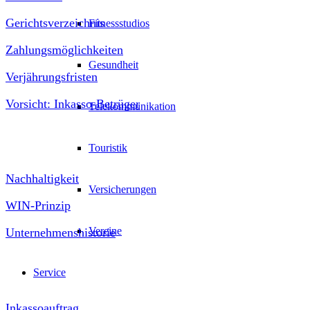
Gerichtsverzeichnis
Fitnessstudios
Zahlungsmöglichkeiten
Gesundheit
Verjährungsfristen
Vorsicht: Inkasso-Betrüger
Telekommunikation
Unternehmen
Touristik
Nachhaltigkeit
Versicherungen
WIN-Prinzip
Vereine
Unternehmenshistorie
Kontakt
Service
Inkassoauftrag