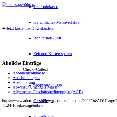
Telefoninkasso
Gerichtliches Mahnverfahren
⬅️
Jetzt kostenlos Downloaden
Bonitätsauskunft
Zeit und Kosten sparen
Ähnliche Einträge
Check+Collect
Abonnenteninkasso
Abschreibungen
Absonderung
Shopware Plugin
Abweisung mangels Masse
Allgemeine Geschäftsbedingungen (AGB)
Oxid Plugin
https://www.adu-inkasso.de/wp-content/uploads/2023/04/ADULog
11:24:10
Inkassogebühren
Schnittstellen