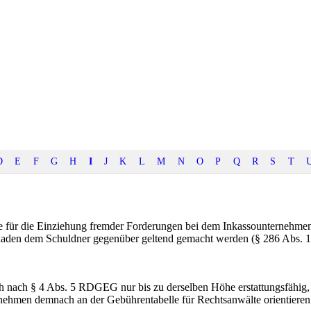
D
E
F
G
H
I
J
K
L
M
N
O
P
Q
R
S
T
 für die Einziehung fremder Forderungen bei dem Inkassounternehmen a
haden dem Schuldner gegenüber geltend gemacht werden (§ 286 Abs. 1
ach nach § 4 Abs. 5 RDGEG nur bis zu derselben Höhe erstattungsfähig
nehmen demnach an der Gebührentabelle für Rechtsanwälte orientieren