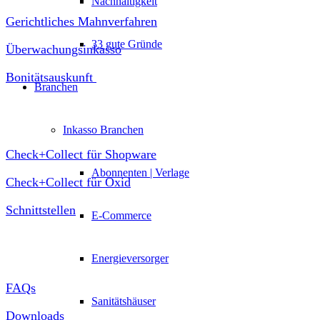
Nachhaltigkeit
Gerichtliches Mahnverfahren
33 gute Gründe
Überwachungsinkasso
Bonitätsauskunft
Branchen
Plugin Check+Collect
Inkasso Branchen
Check+Collect für Shopware
Abonnenten | Verlage
Check+Collect für Oxid
Schnittstellen
E-Commerce
Service
Energieversorger
FAQs
Sanitätshäuser
Downloads