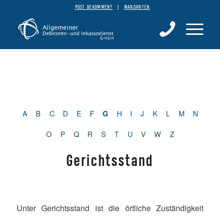
POST BEKOMMEN?
MANDANTEN
A
B
C
D
E
F
H
I
J
K
L
M
N
G
O
P
Q
R
S
T
U
V
W
Z
Gerichtsstand
Unter Gerichtsstand ist die örtliche Zuständigkeit