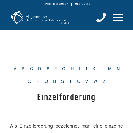
POST BEKOMMEN?
MANDANTEN
A
B
C
D
F
G
H
I
J
K
L
M
N
E
O
P
Q
R
S
T
U
V
W
Z
Einzelforderung
Als Einzelforderung bezeichnet man eine einzelne