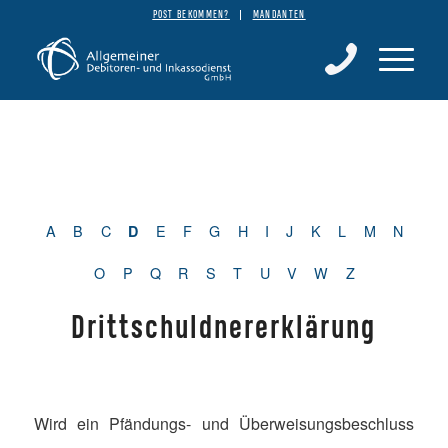
POST BEKOMMEN?
MANDANTEN
A
B
C
E
F
G
H
I
J
K
L
M
N
D
O
P
Q
R
S
T
U
V
W
Z
Drittschuldnererklärung
Wird ein Pfändungs- und Überweisungsbeschluss