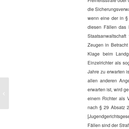
Freiheitsstrafe ode
die Sicherungsverwa
wenn eine der in §
diesen Fällen das 
Staatsanwaltschaft
Zeugen in Betrach
Klage beim Landge
Einzelrichter als so
Jahre zu erwarten is
allen anderen Ange
erwarten ist, wird 
Allgemeine Geschäftsbedingungen
(AGB)
einem Richter als 
nach § 29 Absatz 2
[Jugendgerichtsgese
Fällen sind der Stra