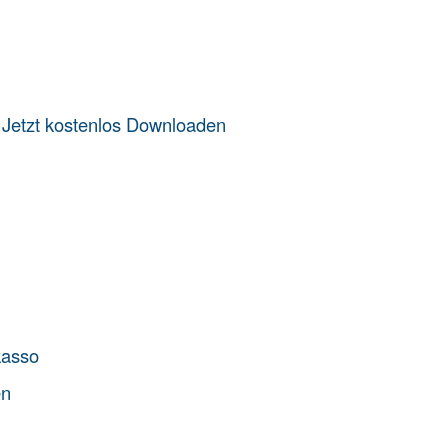
️
Jetzt kostenlos Downloaden
kasso
en