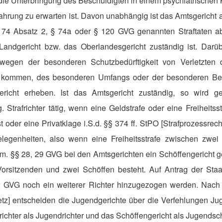
r die Unterbringung des Beschuldigten in einem psychiatrischen
hrung zu erwarten ist. Davon unabhängig ist das Amtsgericht a
 74 Absatz 2, § 74a oder § 120 GVG genannten Straftaten abzu
Landgericht bzw. das Oberlandesgericht zuständig ist. Darü
 wegen der besonderen Schutzbedürftigkeit von Verletzten de
t kommen, des besonderen Umfangs oder der besonderen Bed
richt erheben. Ist das Amtsgericht zuständig, so wird
g. Strafrichter tätig, wenn eine Geldstrafe oder eine Freiheitss
t oder eine Privatklage i.S.d. §§ 374 ff. StPO [Strafprozessrec
legenheiten, also wenn eine Freiheitsstrafe zwischen zwei
gem. §§ 28, 29 GVG bei den Amtsgerichten ein Schöffengericht g
Vorsitzenden und zwei Schöffen besteht. Auf Antrag der Staa
 GVG noch ein weiterer Richter hinzugezogen werden. Nach
tz] entscheiden die Jugendgerichte über die Verfehlungen Jug
frichter als Jugendrichter und das Schöffengericht als Jugendsch