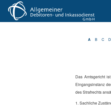
B
C
D
A
Das Amtsgericht is
Eingangsinstanz der
des Strafrechts ansä
1. Sachliche Zustän