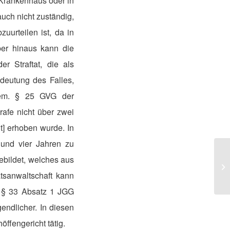
 Krankenhaus oder in
uch nicht zuständig,
urteilen ist, da in
ber hinaus kann die
r Straftat, die als
eutung des Falles,
 gem. § 25 GVG der
trafe nicht über zwei
ht] erhoben wurde. In
 und vier Jahren zu
ebildet, welches aus
An
tsanwaltschaft kann
 § 33 Absatz 1 JGG
endlicher. In diesen
öffengericht tätig.