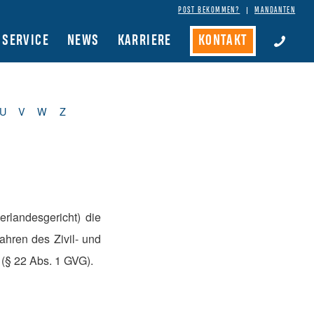
POST BEKOMMEN?
MANDANTEN
SERVICE
NEWS
KARRIERE
KONTAKT
U
V
W
Z
rlandesgericht) die
ahren des Zivil- und
 (§ 22 Abs. 1 GVG).