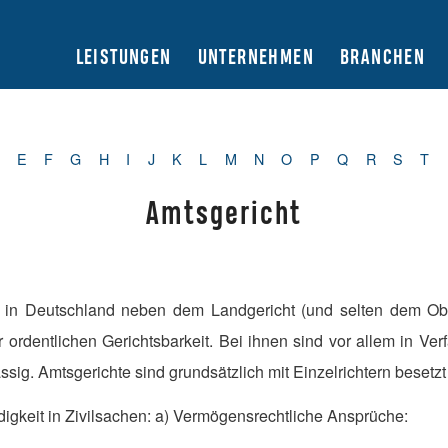
LEISTUNGEN
UNTERNEHMEN
BRANCHEN
E
F
G
H
I
J
K
L
M
N
O
P
Q
R
S
T
Amtsgericht
t in Deutschland neben dem Landgericht (und selten dem Obe
 ordentlichen Gerichtsbarkeit. Bei ihnen sind vor allem in Verf
ssig. Amtsgerichte sind grundsätzlich mit Einzelrichtern besetzt
digkeit in Zivilsachen: a) Vermögensrechtliche Ansprüche: