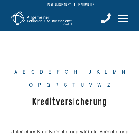
POST BEKOMMEN?
MANDANTEN
A
B
C
D
E
F
G
H
I
J
L
M
N
K
O
P
Q
R
S
T
U
V
W
Z
Kreditversicherung
Unter einer Kreditversicherung wird die Versicherung