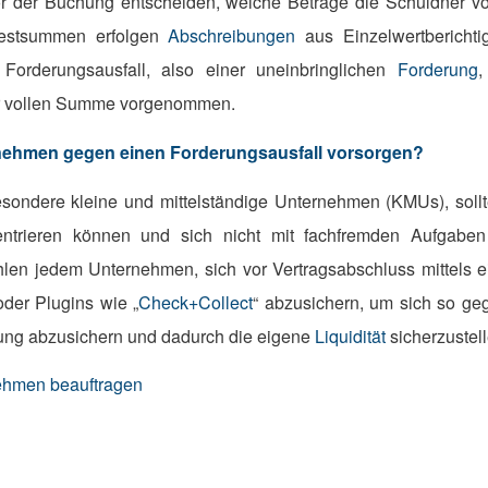
r der Buchung entscheiden, welche Beträge die Schuldner vora
Restsummen erfolgen
Abschreibungen
aus Einzelwertbericht
Forderungsausfall, also einer uneinbringlichen
Forderung
,
r vollen Summe vorgenommen.
ehmen gegen einen Forderungsausfall vorsorgen?
sondere kleine und mittelständige Unternehmen (KMUs), sollte
entrieren können und sich nicht mit fachfremden Aufgaben
len jedem Unternehmen, sich vor Vertragsabschluss mittels 
oder Plugins wie „
Check+Collect
“ abzusichern, um sich so ge
ung abzusichern und dadurch die eigene
Liquidität
sicherzustell
nehmen beauftragen