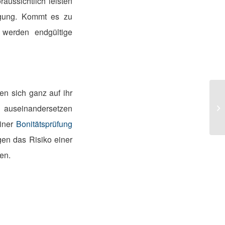
ussichtlich leisten
igung. Kommt es zu
 werden endgültige
n sich ganz auf ihr
 auseinandersetzen
Ku
einer
Bonitätsprüfung
gen das Risiko einer
en.