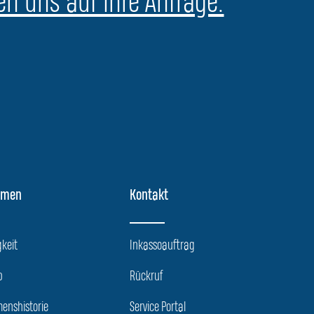
en uns auf Ihre Anfrage.
hmen
Kontakt
keit
Inkassoauftrag
p
Rückruf
enshistorie
Service Portal