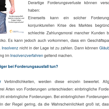
Derartige Forderungsverluste können ver
haben:
Einerseits kann ein solcher Forderung
konjunkturellen Krise des Marktes begrün
schlechte Zahlungsmoral mancher Kunden b
isiko. Es kann jedoch auch vorkommen, dass ein Geschäftspar
.
Insolvenz
nicht in der Lage ist zu zahlen. Dann können
Gläub
ung im
Insolvenzverfahren
geltend machen.
ger bei Forderungsausfall tun?
r
Verbindlichkeiten, werden diese einzeln bewertet. Al
i Arten von Forderungen unterschieden: einbringliche Forder
ht einbringliche Forderungen. Bei einbringlichen Forderungen 
in der Regel gering, da die Wahrscheinlichkeit groß ist, da