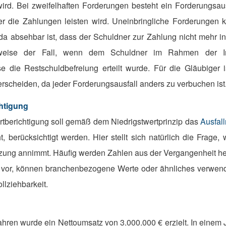
ird. Bei zweifelhaften Forderungen besteht ein Forderungsausf
ner die Zahlungen leisten wird. Uneinbringliche Forderungen 
da absehbar ist, dass der Schuldner zur Zahlung nicht mehr in
lsweise der Fall, wenn dem Schuldner im Rahmen der I
 die Restschuldbefreiung erteilt wurde. Für die Gläubiger i
rscheiden, da jeder Forderungsausfall anders zu verbuchen ist
htigung
tberichtigung soll gemäß dem Niedrigstwertprinzip das
Ausfall
, berücksichtigt werden. Hier stellt sich natürlich die Frage,
tzung annimmt. Häufig werden Zahlen aus der Vergangenheit h
t vor, können branchenbezogene Werte oder ähnliches verwend
llziehbarkeit.
 Jahren wurde ein Nettoumsatz von 3.000.000 € erzielt. In einem