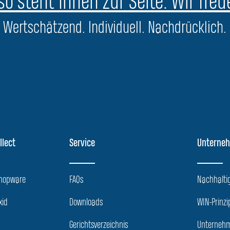
o steht Ihnen zur Seite. Wir freu
Wertschätzend. Individuell. Nachdrücklich.
llect
Service
Unterne
Shopware
FAQs
Nachhaltig
xid
Downloads
WIN-Prinzi
Gerichtsverzeichnis
Unternehm