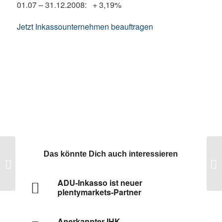
01.07 – 31.12.2008: + 3,19%
Jetzt Inkassounternehmen beauftragen
St
Das könnte Dich auch interessieren
BDIU warnt vor Fake-Inkasso
Sh
gl
ADU-Inkasso ist neuer
plentymarkets-Partner
Anerkannter IHK