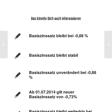
Das könnte Dich auch interessieren
Basiszinssatz bleibt bei -0,88 %
ADU-Inkasso ist seit 10 Jahren
Wi
Mitglied im BDIU
D
Basiszinssatz bleibt stabil
Basiszinssatz unverändert bei -0,88
%
Ab 01.07.2014 gilt neuer
Basiszinssatz von -0,73%
Basiszinssatz bleibt weiterhin bei