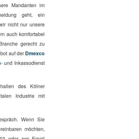
nsere Mandanten im
eidung geht, ein
ir nicht nur unsere
rn auch komfortabel
Branche gerecht zu
bot auf der
Dmexco
n
- und Inkassodienst
hallen des Kölner
alen Industrie mit
Gespräch. Wenn Sie
reinbaren möchten,
203 oder per Email