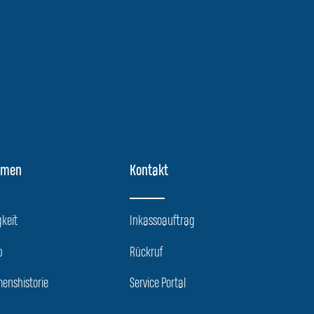
hmen
Kontakt
keit
Inkassoauftrag
p
Rückruf
enshistorie
Service Portal