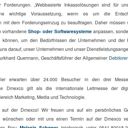
er Forderungen. „Webbasierte Inkassolösungen sind für u
eine wichtige Voraussetzung, wenn es um die Entsch
n
mit dem Forderungseinzug zu beauftragen. Daher müssen w
an vorhandene
Shop- oder Softwaresysteme
anpassen, sonde
ren können, um den Bedürfnissen der Unternehmen und der 
uns darauf, unser Unternehmen und unser Dienstleistungsange
 Burkhard Quermann, Geschäftsführer der Allgemeiner
Debitore
ler erwarten über 24.000 Besucher in den drei Messe
e Dmexco gilt als die internationale Leitmesse der digit
ereich Marketing, Media und Technologie.
auf der Dmexco! Wir freuen uns auf ein persönliches 
ial wünschen oder mit uns einen Termin auf der Dmexco ve
sere Frau
Melanie Schweer
telefonisch unter 0541-80018-