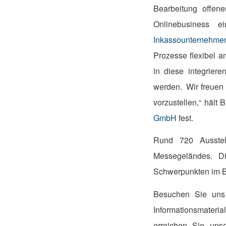
Bearbeitung offen
Onlinebusiness 
Inkassounternehme
Prozesse flexibel 
in diese integrie
werden. Wir freuen 
vorzustellen,“ hält
GmbH
fest.
Rund 720 Ausstel
Messegeländes. Di
Schwerpunkten im B
Besuchen Sie uns 
Informationsmater
erreichen Sie un