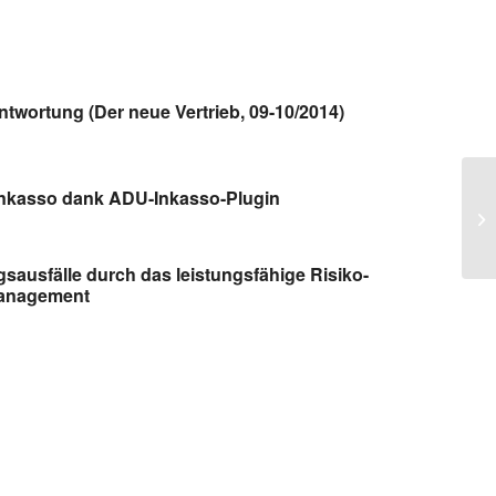
ntwortung (Der neue Vertrieb, 09-10/2014)
Inkasso dank ADU-Inkasso-Plugin
Pf
01
sausfälle durch das leistungsfähige Risiko-
anagement