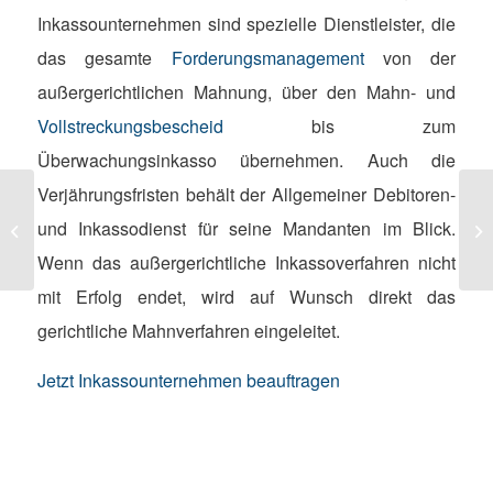
Inkassounternehmen sind spezielle Dienstleister, die
das gesamte
Forderungsmanagement
von der
außergerichtlichen Mahnung, über den Mahn- und
Vollstreckungsbescheid
bis zum
Überwachungsinkasso übernehmen. Auch die
Verjährungsfristen behält der Allgemeiner Debitoren-
En
Mit dem Projekt „Schulwein“ das Geld
und Inkassodienst für seine Mandanten im Blick.
un
ausgeben lernen!
ec
Wenn das außergerichtliche Inkassoverfahren nicht
mit Erfolg endet, wird auf Wunsch direkt das
gerichtliche Mahnverfahren eingeleitet.
Jetzt Inkassounternehmen beauftragen