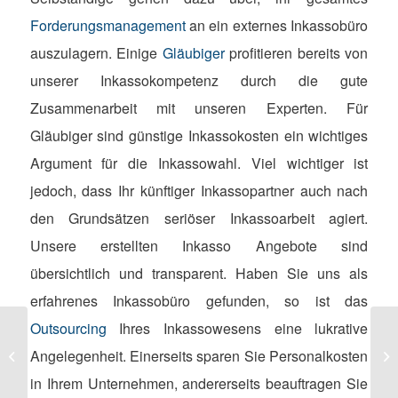
Forderungsmanagement
an ein externes Inkassobüro
auszulagern. Einige
Gläubiger
profitieren bereits von
unserer Inkassokompetenz durch die gute
Zusammenarbeit mit unseren Experten. Für
Gläubiger sind günstige Inkassokosten ein wichtiges
Argument für die Inkassowahl. Viel wichtiger ist
jedoch, dass Ihr künftiger Inkassopartner auch nach
den Grundsätzen seriöser Inkassoarbeit agiert.
Unsere erstellten Inkasso Angebote sind
übersichtlich und transparent. Haben Sie uns als
erfahrenes Inkassobüro gefunden, so ist das
Outsourcing
Ihres Inkassowesens eine lukrative
Inkassounternehmen raten zur
Eu
Angelegenheit. Einerseits sparen Sie Personalkosten
Vorsicht! Damit Weihnachten nicht
Sh
zur Schuldenfalle...
in Ihrem Unternehmen, andererseits beauftragen Sie