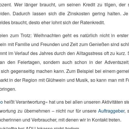
ozent. Wer länger braucht, um seinen Kredit zu tilgen, der s
eiden. Dadurch lassen sich die Zinskosten gering halten. Je
des braucht, desto eher lohnt sich der Ratenkredit.
eien zum Trotz: Weihnachten geht es natürlich nicht in erster
in mit Familie und Freunden und Zeit zum Genießen sind schli
t im Verlauf des Jahres durch den Alltagsstress oft zu kurz. S
an den Feiertagen, sondern auch schon in der Adventszeit, 
sich gegenseitig machen kann. Zum Beispiel bei einem gem
rkt in der Region mit Glühwein und Musik, so kann man mit F
bringen.
so
heißt Verantwortung« hat uns bei allen unseren Aktivitäten ste
twortung zu übernehmen – nicht nur für unsere
Auftraggeber
, 
cherinnen und Verbraucher, mit denen wir in Kontakt treten.
zukünftig bei ADU Inkasso nicht ändern.