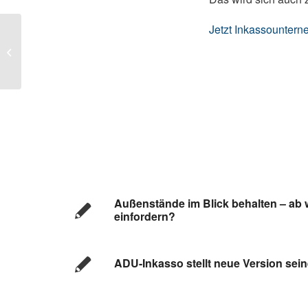
Jetzt Inkassounter
Kaufabbrüche verringern und
Liquidität steigern
Außenstände im Blick behalten – ab
einfordern?
ADU-Inkasso stellt neue Version sei