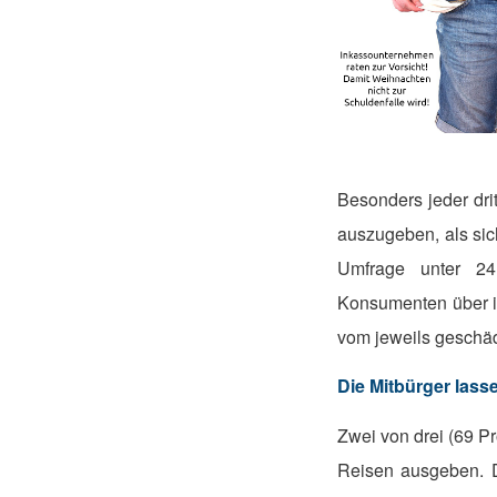
Besonders jeder drit
auszugeben, als sich
Umfrage unter 24
Konsumenten über i
vom jeweils geschäd
Die Mitbürger lass
Zwei von drei (69 P
Reisen ausgeben. D