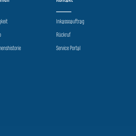
hmen
Kontakt
keit
Inkassoauftrag
p
Rückruf
enshistorie
Service Portal