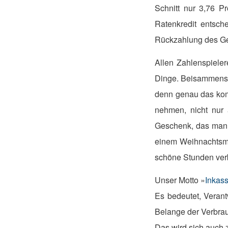
Schnitt nur 3,76 Pr
Ratenkredit entsch
Rückzahlung des Gel
Allen Zahlenspieler
Dinge. Beisammense
denn genau das komm
nehmen, nicht nur 
Geschenk, das man 
einem Weihnachtsma
schöne Stunden ver
Unser Motto »
Inkas
Es bedeutet, Veran
Belange der Verbrau
Das wird sich auch 