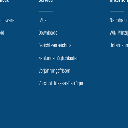
llect
Service
Unterne
Shopware
FAQs
Nachhaltig
xid
Downloads
WIN-Prinzi
Gerichtsverzeichnis
Unternehm
Zahlungsmöglichkeiten
Verjährungsfristen
Vorsicht: Inkasso-Betrüger