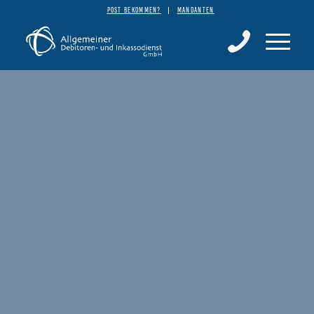
POST BEKOMMEN?
MANDANTEN
Inkasso für Nordrhein-Westfalen
(NRW)
Wir sind Ihr Partner für modernes Inkasso