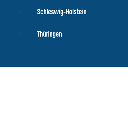
Schleswig-Holstein
Thüringen
Weiterbildung, Austausch und Kooperation ist für uns wichtiger
Bestandteil unserer Arbeit.