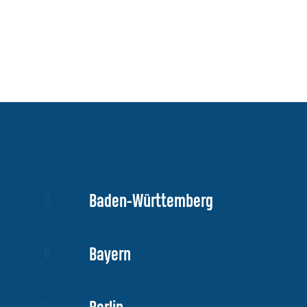
Meik Klose - Eierschachteln.de
–
Eierschachteln.de
Baden-Württemberg
Bayern