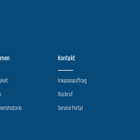
hmen
Kontakt
keit
Inkassoauftrag
p
Rückruf
enshistorie
Service Portal