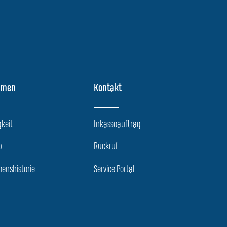
hmen
Kontakt
keit
Inkassoauftrag
p
Rückruf
enshistorie
Service Portal