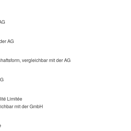
 AG
 der AG
aftsform, vergleichbar mit der AG
AG
ité Limitée
leichbar mit der GmbH
e