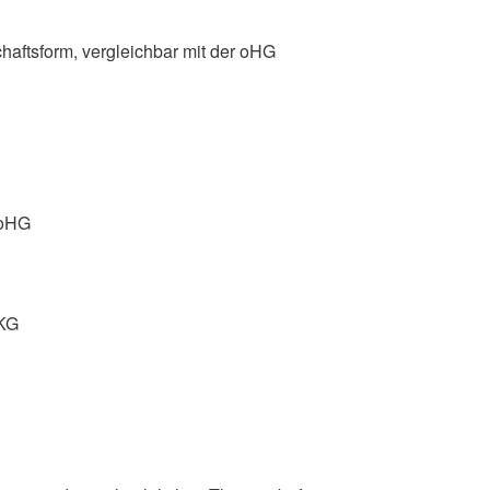
aftsform, vergleichbar mit der oHG
 oHG
 KG