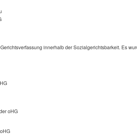
u
G
Gerichtsverfassung innerhalb der Sozialgerichtsbarkeit. Es wu
 oHG
 der oHG
r oHG