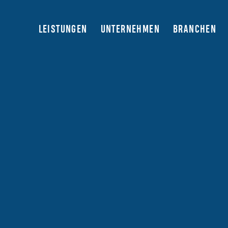
LEISTUNGEN
UNTERNEHMEN
BRANCHEN
E-Commerce Berlin Expo 2023
23.02.2023 | 10:00 – 17:00 Uhr