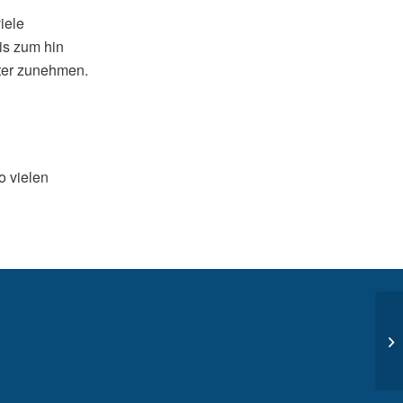
iele
is zum hin
iter zunehmen.
o vielen
n.