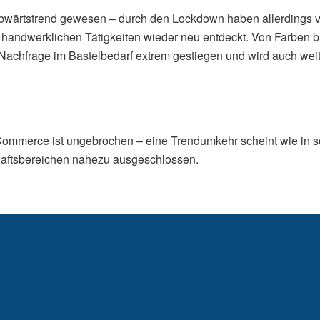
bwärtstrend gewesen – durch den Lockdown haben allerdings v
 handwerklichen Tätigkeiten wieder neu entdeckt. Von Farben b
 Nachfrage im Bastelbedarf extrem gestiegen und wird auch we
mmerce ist ungebrochen – eine Trendumkehr scheint wie in s
haftsbereichen nahezu ausgeschlossen.
assen Sie sich von unseren Experten berate