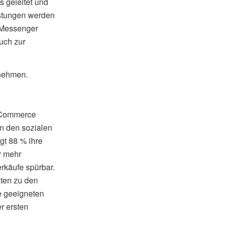
 geleitet und
istungen werden
s Messenger
auch zur
rnehmen.
l Commerce
n den sozialen
gt 88 % ihre
r mehr
rkäufe spürbar.
sten zu den
e geeigneten
r ersten