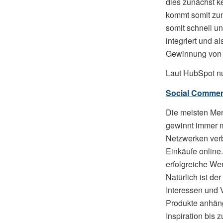
dies zunächst k
kommt somit zu
somit schnell u
integriert und a
Gewinnung von 
Laut HubSpot nu
Social Comme
Die meisten Men
gewinnt immer m
Netzwerken verbr
Einkäufe online
erfolgreiche We
Natürlich ist d
Interessen und 
Produkte anhäng
Inspiration bis 