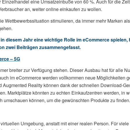
r Einzelhandel eine Umsatzeinbuße von 60 %. Auch für die Zei
Verbraucher an, weiter online einkaufen zu wollen.
ie Wettbewerbssituation stimulieren, da immer mehr Marken als
gehen.
in diesem Jahr eine wichtige Rolle im eCommerce spielen, 
von zwei Beiträgen zusammengefasst.
rce – 5G
mer breiter zur Verfügung stehen. Dieser Ausbau hat für alle Nu
auch im eCommerce werden vollkommen neue Möglichkeiten ge
nd Augmented Reality können dank der schnellen Download-Ge
n. Marktplätze könnten zu echten Einkaufzentren werden, in 
ch umschauen können, um die gewünschten Produkte zu finden
 virtuellen Umgebung, anstatt mit einer realen Person. Für vie