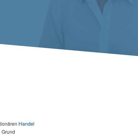
tionären
Handel
m Grund