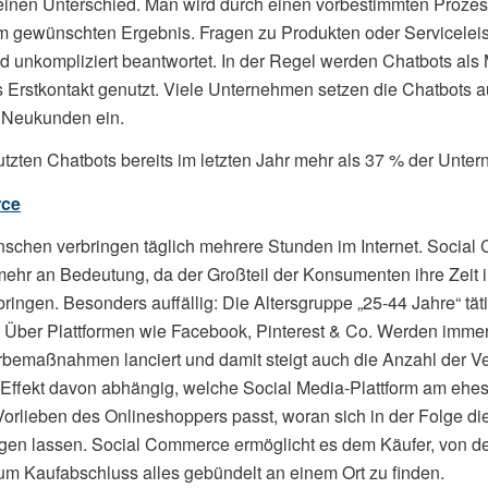
einen Unterschied. Man wird durch einen vorbestimmten Prozess
m gewünschten Ergebnis. Fragen zu Produkten oder Servicele
nd unkompliziert beantwortet. In der Regel werden Chatbots al
ls Erstkontakt genutzt. Viele Unternehmen setzen die Chatbots 
Neukunden ein.
tzten Chatbots bereits im letzten Jahr mehr als 37 % der Unte
rce
schen verbringen täglich mehrere Stunden im Internet. Socia
ehr an Bedeutung, da der Großteil der Konsumenten ihre Zeit i
ingen. Besonders auffällig: Die Altersgruppe „25-44 Jahre“ täti
. Über Plattformen wie Facebook, Pinterest & Co. Werden imme
rbemaßnahmen lanciert und damit steigt auch die Anzahl der Ve
er Effekt davon abhängig, welche Social Media-Plattform am ehe
Vorlieben des Onlineshoppers passt, woran sich in der Folge di
en lassen. Social Commerce ermöglicht es dem Käufer, von de
zum Kaufabschluss alles gebündelt an einem Ort zu finden.