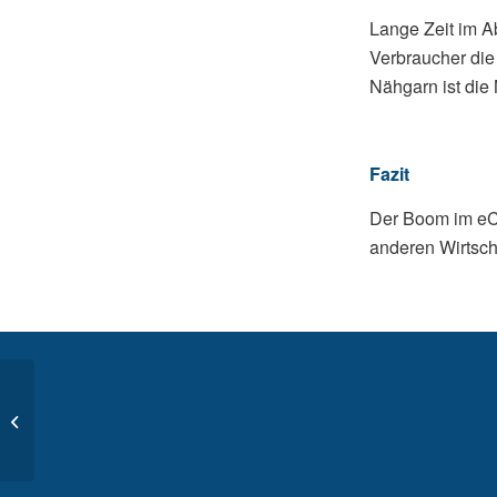
Lange Zeit im A
Verbraucher die
Nähgarn ist die
Fazit
Der Boom im eCo
anderen Wirtsc
Zahlungsdienstleister
sperrt Konten von
Onlineshops – Welche
Alternativen...
L