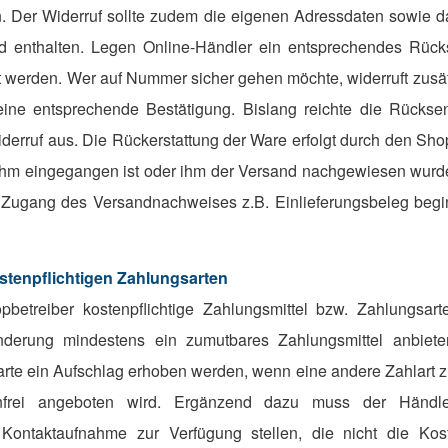
n. Der Widerruf sollte zudem die eigenen Adressdaten sowie d
 enthalten. Legen Online-Händler ein entsprechendes Rück
zt werden. Wer auf Nummer sicher gehen möchte, widerruft zusät
eine entsprechende Bestätigung. Bislang reichte die Rücks
iderruf aus. Die Rückerstattung der Ware erfolgt durch den Shop
ihm eingegangen ist oder ihm der Versand nachgewiesen wurde
Zugang des Versandnachweises z.B. Einlieferungsbeleg begin
stenpflichtigen Zahlungsarten
betreiber kostenpflichtige Zahlungsmittel bzw. Zahlungsar
nderung mindestens ein zumutbares Zahlungsmittel anbieten
arte ein Aufschlag erhoben werden, wenn eine andere Zahlart z
nfrei angeboten wird. Ergänzend dazu muss der Händle
ontaktaufnahme zur Verfügung stellen, die nicht die Kost