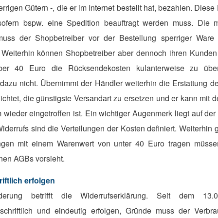
rigen Gütern -, die er im Internet bestellt hat, bezahlen. Dies
sofern bspw. eine Spedition beauftragt werden muss. Die 
uss der Shopbetreiber vor der Bestellung sperriger Ware
 Weiterhin können Shopbetreiber aber dennoch ihren Kunden 
ber 40 Euro die Rücksendekosten kulanterweise zu übe
ie dazu nicht. Übernimmt der Händler weiterhin die Erstattung 
flichtet, die günstigste Versandart zu ersetzen und er kann mit d
 wieder eingetroffen ist. Ein wichtiger Augenmerk liegt auf de
derrufs sind die Verteilungen der Kosten definiert. Weiterhin 
ngen mit einem Warenwert von unter 40 Euro tragen müssen
inen AGBs vorsieht.
ftlich erfolgen
erung betrifft die Widerrufserklärung. Seit dem 13
 schriftlich und eindeutig erfolgen, Gründe muss der Verb