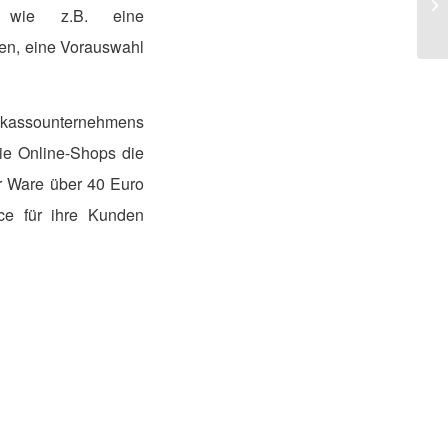
en wie z.B. eine
Pa
en, eine Vorauswahl
Inkassounternehmens
die Online-Shops die
r Ware über 40 Euro
ce für ihre Kunden