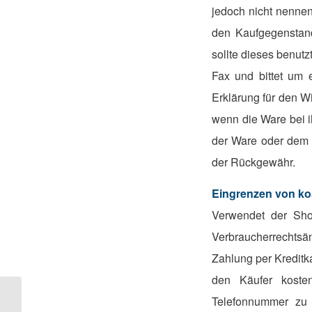
jedoch nicht nenne
den Kaufgegenstand
sollte dieses benut
Fax und bittet um 
Erklärung für den W
wenn die Ware bei 
der Ware oder dem 
der Rückgewähr.
Eingrenzen von ko
Verwendet der Shop
Verbraucherrechtsä
Zahlung per Kreditk
den Käufer koste
Inkasso heißt
Telefonnummer zu K
Verantwortung (Der