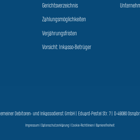
Gerichtsverzeichnis
Unternehm
Zahlungsmöglichkeiten
Verjährungsfristen
Vorsicht: Inkasso-Betrüger
gemeiner Debitoren- und Inkassodienst GmbH | Eduard-Pestel Str. 7 | D-49080 Osnab
Impressum
|
Datenschutzerklärung
|
Cookie-Richtlinien
|
Barrierefreiheit