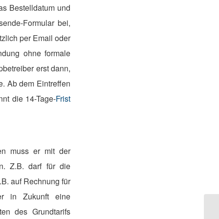
as Bestelldatum und
sende-Formular bei,
zlich per Email oder
endung ohne formale
betreiber erst dann,
. Ab dem Eintreffen
nt die 14-Tage-
Frist
ten muss er mit der
. Z.B. darf für die
.B. auf Rechnung für
r in Zukunft eine
en des Grundtarifs
AD