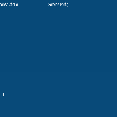
enshistorie
Service Portal
rück