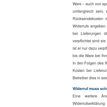
Ware – auch von sper
umfangreich sein, 
Rücksendekosten m
Widerrufs angeben.
bei Lieferungen ü
verpflichtet sind s
ist er nur dazu verp
bis die Ware bei ihm
In den Folgen des Wi
Kosten bei Lieferu
Betreiber dies in se
Widerruf muss schri
Eine weitere Änd
Widerrufserklärung