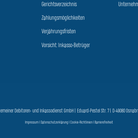
Gerichtsverzeichnis
Unternehm
Zahlungsmöglichkeiten
Verjährungsfristen
Vorsicht: Inkasso-Betrüger
gemeiner Debitoren- und Inkassodienst GmbH | Eduard-Pestel Str. 7 | D-49080 Osnab
Impressum
|
Datenschutzerklärung
|
Cookie-Richtlinien
|
Barrierefreiheit