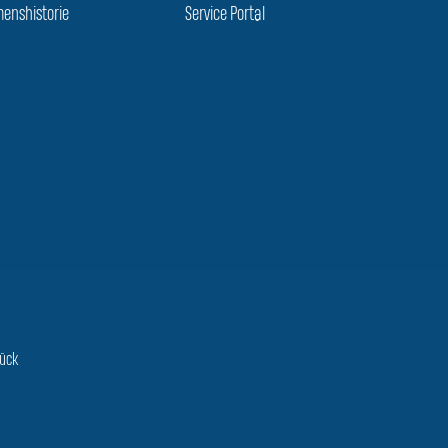
enshistorie
Service Portal
rück