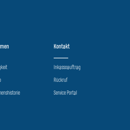
hmen
Kontakt
keit
Inkassoauftrag
p
Rückruf
enshistorie
Service Portal