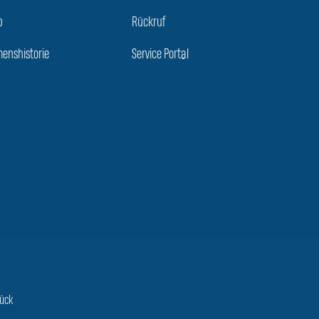
p
Rückruf
enshistorie
Service Portal
rück