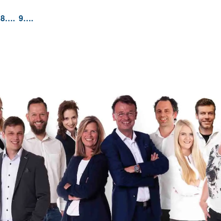
8….
9….