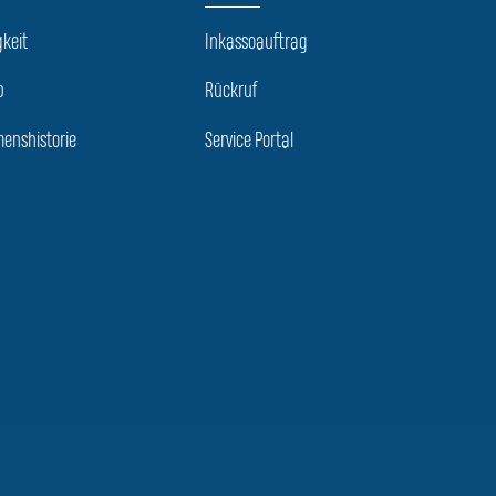
keit
Inkassoauftrag
p
Rückruf
enshistorie
Service Portal