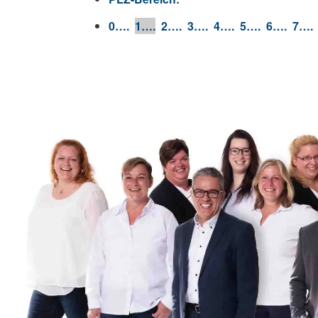
0….
1….
2….
3….
4….
5….
6….
7….