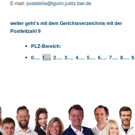
E-mail:
poststelle@lgulm.justiz.bwl.de
weiter geht’s mit dem Gerichtsverzeichnis mit der
Postleitzahl 9
PLZ-Bereich:
0….
1….
2….
3….
4….
5….
6….
7….
8….
9