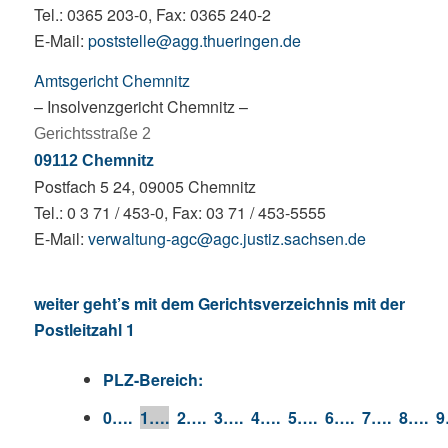
Tel.: 0365 203-0, Fax: 0365 240-2
E-Mail:
poststelle@agg.thueringen.de
Amtsgericht Chemnitz
– Insolvenzgericht Chemnitz –
Gerichtsstraße 2
09112 Chemnitz
Postfach 5 24, 09005 Chemnitz
Tel.: 0 3 71 / 453-0, Fax: 03 71 / 453-5555
E-Mail:
verwaltung-agc@agc.justiz.sachsen.de
weiter geht’s mit dem Gerichtsverzeichnis mit der
Postleitzahl 1
PLZ-Bereich:
0….
1….
2….
3….
4….
5….
6….
7….
8….
9