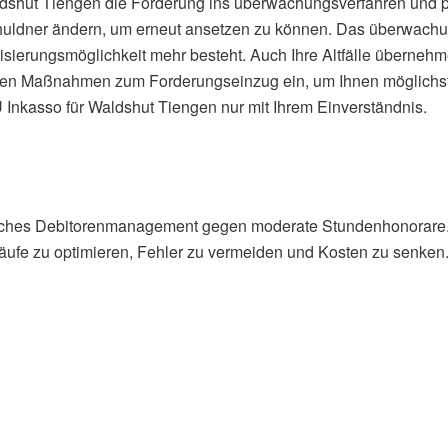
dshut Tiengen die Forderung ins überwachungsverfahren und pr
huldner ändern, um erneut ansetzen zu können. Das überwachu
sierungsmöglichkeit mehr besteht. Auch Ihre Altfälle übernehm
iten Maßnahmen zum Forderungseinzug ein, um Ihnen möglichst 
 Inkasso für Waldshut Tiengen nur mit Ihrem Einverständnis.
ebliches Debitorenmanagement gegen moderate Stundenhonorare
bläufe zu optimieren, Fehler zu vermeiden und Kosten zu senken