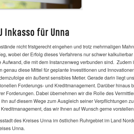
U Inkasso für Unna
stände nicht fristgerecht eingehen und trotz mehrmaligen Mah
Weg, wobei der Erfolg dieses Verfahrens nur schwer kalkulierbar
 Aufwand, die mit dem Instanzenweg verbunden sind. Zudem ist 
 genau diese Mittel für geplante Investitionen und Innovationen
zufolge ein äußerst sensibles Metier. Gerade darin liegt uns
ionellen Forderungs- und Kreditmanagement. Darüber hinaus bi
hrer Forderungen. Dabei übernehmen wir die Rolle des Vermittl
d ihn auf diesem Wege zum Ausgleich seiner Verpflichtungen z
 Kreditmanagement, das wir Ihnen auf Wunsch gerne vorstellen
isstadt des Kreises Unna im östlichen Ruhrgebiet im Land Nordr
reises Unna.