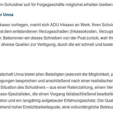
 Schuldner soll für Folgegeschäfte möglichst erhalten bleiben
ür Unna
nkasso vorliegen, macht sich ADU Inkasso an Werk. Ihren Schu
ebst dem entstandenen Verzugsschaden (Inkassokosten, Verzugs
n. Bekommen wir dieses Schreiben von der Post zurück, weil Ihr
 diverse Quellen zur Verfügung, durch die wir schnell und kost
schaft Unna bietet allen Beteiligten jederzeit die Möglichkeit, 
ngungen besprochen und anschließend nach einer realistischen
r Situation des Schuldners – aus einer Ratenzahlung, einem V
sso-Spezialisten, die einen Vorgang fallabschließend bearbeit
ion und ein langjährig aufgebauter Erfahrungsschatz: Die Quali
gehend hoher Erreichbarkeitsquote, eine vollumfängliche Betreuu