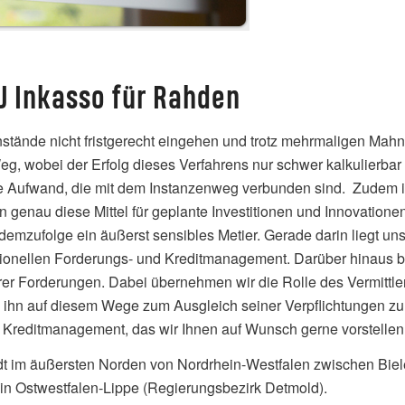
U Inkasso für Rahden
stände nicht fristgerecht eingehen und trotz mehrmaligen Mah
Weg, wobei der Erfolg dieses Verfahrens nur schwer kalkulierbar
 Aufwand, die mit dem Instanzenweg verbunden sind. Zudem ist 
 genau diese Mittel für geplante Investitionen und Innovationen
mzufolge ein äußerst sensibles Metier. Gerade darin liegt un
ionellen Forderungs- und Kreditmanagement. Darüber hinaus bi
hrer Forderungen. Dabei übernehmen wir die Rolle des Vermittl
d ihn auf diesem Wege zum Ausgleich seiner Verpflichtungen z
 Kreditmanagement, das wir Ihnen auf Wunsch gerne vorstellen
adt im äußersten Norden von Nordrhein-Westfalen zwischen Bi
n Ostwestfalen-Lippe (Regierungsbezirk Detmold).