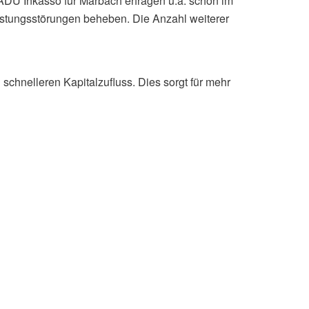
n ADU Inkasso für Marbach erfragen u.a. schon im
eistungsstörungen beheben. Die Anzahl weiterer
chnelleren Kapitalzufluss. Dies sorgt für mehr