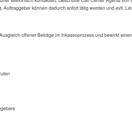
ldner telefonisch kontaktiert. Geschulte Call Center Agents vo
. Auftraggeber können dadurch sofort tätig werden und evtl. L
usgleich offener Beträge im Inkassoprozess und bewirkt einen s
rufen
ggebers