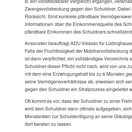
B. ein vollstreckbarer Vergleich) ergangen, veranl
Zwangsvollstreckung gegen den Schuldner. Dabei ne
Rücksicht. Sind konkrete pfändbare Vermögenswerte
Informationen über die Einkommensquelle des Schu
pfändbare Einkommen des Schuldners schnellstmögl
Ansonsten beauftragt ADU Inkasso für Lüdinghause
Falle der Fruchtlosigkeit der Mobiliarvollstreckun
ist dann verpflichtet, ein vollständiges Verzeichn
Schuldner dieser Pflicht nicht nach, wird von uns 
mit dem eine Erzwingungshaft bis zu 6 Monaten geg
seine Vermögensverhältnisse ab, erweisen sich sei
gegen den Schuldner ein Strafprozess eingeleitet we
Oft kommt es vor, dass der Schuldner zu einer Frei
wird dem Schuldner dann oftmals aufgegeben, sic
Monatsraten zur Schuldentilgung an seine Gläubige
dort beraten zu lassen.