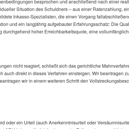
menbedingungen besprochen und anschließend nach einer reali
vidueller Situation des Schuldners – aus einer Ratenzahlung, 
ldete Inkasso-Spezialisten, die einen Vorgang fallabschließe
ion und ein langjährig aufgebauter Erfahrungsschatz: Die Quali
ig durchgehend hoher Erreichbarkeitsquote, eine vollumfängliche
en nicht reagiert, schließt sich das gerichtliche Mahnverfahr
auch direkt in dieses Verfahren einsteigen. Wir beantragen z
antragen wir in einem weiteren Schritt den Vollstreckungsbesche
 oder ein Urteil (auch Anerkenntnisurteil oder Versäumnisurteil)