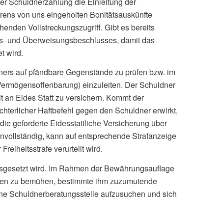
ner Schuldnerzahlung die Einleitung der
rens von uns eingeholten Bonitätsauskünfte
nden Vollstreckungszugriff. Gibt es bereits
gs- und Überweisungsbeschlusses, damit das
t wird.
ners auf pfändbare Gegenstände zu prüfen bzw. im
 (Vermögensoffenbarung) einzuleiten. Der Schuldner
t an Eides Statt zu versichern. Kommt der
chterlicher Haftbefehl gegen den Schuldner erwirkt,
ie geforderte Eidesstattliche Versicherung über
nvollständig, kann auf entsprechende Strafanzeige
eiheitsstrafe verurteilt wird.
 ausgesetzt wird. Im Rahmen der Bewährungsauflage
lden zu bemühen, bestimmte ihm zuzumutende
ine Schuldnerberatungsstelle aufzusuchen und sich