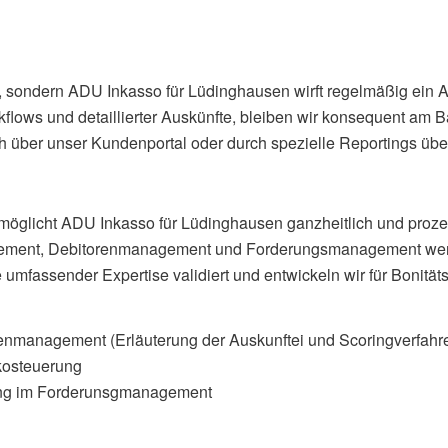
t, sondern ADU Inkasso für Lüdinghausen wirft regelmäßig ein 
rkflows und detaillierter Auskünfte, bleiben wir konsequent a
h über unser Kundenportal oder durch spezielle Reportings über
öglicht ADU Inkasso für Lüdinghausen ganzheitlich und prozess
ement, Debitorenmanagement und Forderungsmanagement werd
ge umfassender Expertise validiert und entwickeln wir für Bonitä
enmanagement (Erläuterung der Auskunftei und Scoringverfahren
kosteuerung
rung im Forderunsgmanagement