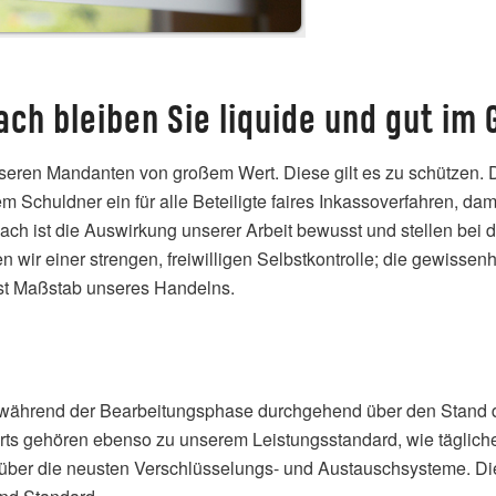
ach bleiben Sie liquide und gut im
nseren Mandanten von großem Wert. Diese gilt es zu schützen. 
 Schuldner ein für alle Beteiligte faires Inkassoverfahren, da
bach ist die Auswirkung unserer Arbeit bewusst und stellen bei
gen wir einer strengen, freiwilligen Selbstkontrolle; die gewis
 ist Maßstab unseres Handelns.
ährend der Bearbeitungsphase durchgehend über den Stand des 
s gehören ebenso zu unserem Leistungsstandard, wie täglich
h über die neusten Verschlüsselungs- und Austauschsysteme. D