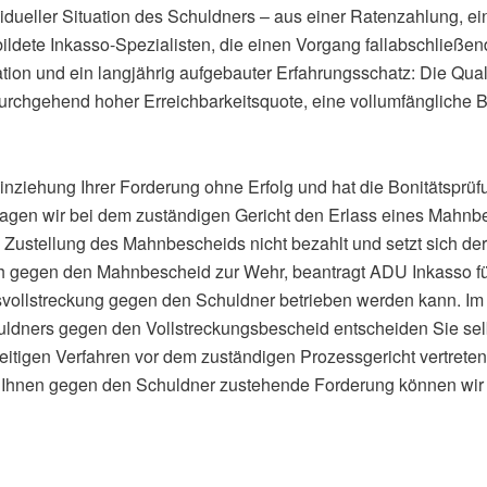
vidueller Situation des Schuldners – aus einer Ratenzahlung, 
ldete Inkasso-Spezialisten, die einen Vorgang fallabschließe
ion und ein langjährig aufgebauter Erfahrungsschatz: Die Quali
durchgehend hoher Erreichbarkeitsquote, eine vollumfängliche B
inziehung Ihrer Forderung ohne Erfolg und hat die Bonitätsprüf
ragen wir bei dem zuständigen Gericht den Erlass eines Mahnb
Zustellung des Mahnbescheids nicht bezahlt und setzt sich der
h gegen den Mahnbescheid zur Wehr, beantragt ADU Inkasso fü
vollstreckung gegen den Schuldner betrieben werden kann. Im
dners gegen den Vollstreckungsbescheid entscheiden Sie selbs
eitigen Verfahren vor dem zuständigen Prozessgericht vertreten
e Ihnen gegen den Schuldner zustehende Forderung können wir w