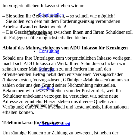
Im vorgerichtlichen Inkasso streben wir an:
Schnittstellen
– Sie sollen Ihr Geld bekommen, – so schnell wie möglich!
– Sie sollen von dem mit dem Forderungseinzug verbundenen
Arbeitsaufwand entlastet werden!
– Die Geschäftsbeziehung zwischen Ihnen und Ihrem Schuldner soll
Consulting
für Folgegeschäfte möglichst erhalten bleiben.
Ablauf des Mahnverfahrens von ADU Inkasso für Kenzingen
Consulting
Sobald uns Ihre Unterlagen zum vorgerichtlichen Inkasso vorliegen,
macht sich ADU Inkasso an Werk. Ihren Schuldner schicken wir
zeitnah unser Mahnschreiben zu und fordern ihn auf, den
Startups
offenstehenden Betrag nebst dem entstandenen Verzugsschaden
(Inkassokosten, Verzugszinsen, Gläubiger -Mahnkosten) an uns zu
zahlen oder uns den Grund seiner Nichtzahlung mitzuteilen.
Technik
Bekommen wir dieses Schreiben von der Post zurück, weil Ihr
Schuldner unbekannt verzogen ist, versuchen wir, seine neue
Adresse zu ermitteln. Hierzu stehen uns diverse Quellen zur
Zusammenarbeit
Verfügung, durch die wir schnell und kostengünstig Informationen
erhalten können.
Telefoninkasso für Kenzingen
Zusammenarbeit
Um säumige Kunden zur Zahlung zu bewegen, ist neben der