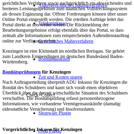
gerichtlichen Verfahren sowie nachgerichtlich ein abweichendes und
Außergerichtliches Inkassoverfahren
breiteres Leistungsspektrum zum staatlichen Vollstreckungssystem
als dessen Ergänzung dar. Offene Forderungen können über unser
Online Portal eingestellt werden. Die erteilten Aufträge leitet das
Telefoninkasso
Portal direkt an uns weiter weiter. Die Rückmeldung der
Bearbeitungsergebnisse erfolgt ebenfalls über das Portal, so dass
zeitnah alle Informationen zum entsprechenden Außendienstauftrag
online zur Verfügung stehen.
Gerichtliches Mahnverfahren
Kenzingen ist eine Kleinstadt im nördlichen Breisgau. Sie gehört
zum Landkreis Emmendingen im deutschen Bundesland Baden-
Bonitätsauskunft
Württemberg.
Bonitätsprüfungen
für Kenzingen
Zeit und Kosten sparen
Nach Auftragserteilung überprüft ADU Inkasso für Kenzingen die
Bonität des Schuldners und kann sich vorab einen objektiven
Überblick über die derzeit wirtschaftliche Situation des Schuldners
Check+Collect
verschaffen. Die Bonitätsprüfung erfasst personenbezogene
Informationen, wie vorhandene Vermögensauskünfte (damalig:
eidesstattliche Versicherung) und Insolvenzdaten.
Shopware Plugin
Vorgerichtliches Inkasso für Kenzingen
Oxid Plugin