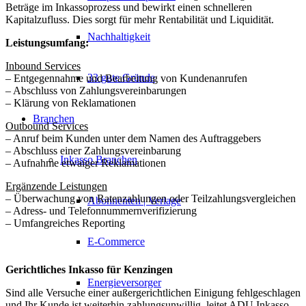
Beträge im Inkassoprozess und bewirkt einen schnelleren
Kapitalzufluss. Dies sorgt für mehr Rentabilität und Liquidität.
Nachhaltigkeit
Leistungsumfang:
Inbound Services
33 gute Gründe
– Entgegennahme und Bearbeitung von Kundenanrufen
– Abschluss von Zahlungsvereinbarungen
– Klärung von Reklamationen
Branchen
Outbound Services
– Anruf beim Kunden unter dem Namen des Auftraggebers
– Abschluss einer Zahlungsvereinbarung
Inkasso Branchen
– Aufnahme etwaiger Reklamationen
Ergänzende Leistungen
– Überwachung von Ratenzahlungen oder Teilzahlungsvergleichen
Abonnenten | Verlage
– Adress- und Telefonnummernverifizierung
– Umfangreiches Reporting
E-Commerce
Gerichtliches Inkasso für Kenzingen
Energieversorger
Sind alle Versuche einer außergerichtlichen Einigung fehlgeschlagen
und Ihr Kunde ist weiterhin zahlungsunwillig, leitet ADU Inkasso