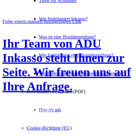
Tipps für Schuldner
Wie funktioniert Inkasso?
Folge einem manuell hinzugefügten Link
Was ist eine Bonitätsprüfung?
Ihr Team von ADU
Inkasso steht Ihnen zur
Wie funktioniert eine Bonitätsprüfung?
Seite. Wir freuen uns auf
Wie funktioniert das Debitorenmanagement?
Ihre Anfrage.
Downloads | Formulare (PDF)
Wertschätzend. Individuell.
Downloads
Nachdrücklich.
Cookie-Richtlinie (EU)