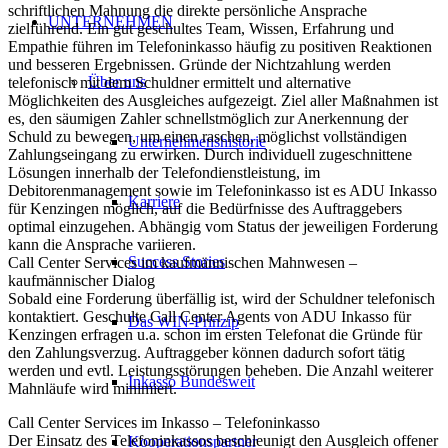
schriftlichen Mahnung die direkte persönliche Ansprache
UNTERNEHMEN
zielführend. Ein gut geschultes Team, Wissen, Erfahrung und
Empathie führen im Telefoninkasso häufig zu positiven Reaktionen
und besseren Ergebnissen. Gründe der Nichtzahlung werden
Über uns
telefonisch mit dem Schuldner ermittelt und alternative
Möglichkeiten des Ausgleiches aufgezeigt. Ziel aller Maßnahmen ist
es, den säumigen Zahler schnellstmöglich zur Anerkennung der
Schuld zu bewegen, um einen raschen, möglichst vollständigen
Unternehmenshistorie
Zahlungseingang zu erwirken. Durch individuell zugeschnittene
Lösungen innerhalb der Telefondienstleistung, im
Debitorenmanagement sowie im Telefoninkasso ist es ADU Inkasso
Karriere
für Kenzingen möglich, auf die Bedürfnisse des Auftraggebers
optimal einzugehen. Abhängig vom Status der jeweiligen Forderung
kann die Ansprache variieren.
Success Stories
Call Center Services im kaufmännischen Mahnwesen –
kaufmännischer Dialog
Sobald eine Forderung überfällig ist, wird der Schuldner telefonisch
kontaktiert. Geschulte Call Center Agents von ADU Inkasso für
Das WIN-Prinzip
Kenzingen erfragen u.a. schon im ersten Telefonat die Gründe für
den Zahlungsverzug. Auftraggeber können dadurch sofort tätig
werden und evtl. Leistungsstörungen beheben. Die Anzahl weiterer
Inkasso Bundesweit
Mahnläufe wird minimiert.
Call Center Services im Inkasso – Telefoninkasso
Der Einsatz des Telefoninkassos beschleunigt den Ausgleich offener
Kooperationspartner