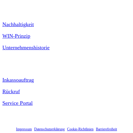
Unternehmen
Nachhaltigkeit
WIN-Prinzip
Unternehmenshistorie
Kontakt
Inkassoauftrag
Rückruf
Service Portal
Allgemeiner Debitoren- und Inkassodienst GmbH | Eduard-Pestel
Str. 7 | D-49080 Osnabrück
Impressum
|
Datenschutzerklärung
|
Cookie-Richtlinien
|
Barrierefreiheit