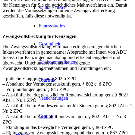
für Kenzingen für Sie ein gerichtliches Mahnverfahren ein. Damit
Sanitätshäuser
werden die Voraussetzungen für eine Zwangsvollstreckung
geschaffen, falls diese notwendig ist.
Fitnessstudios
Zwangsvollstreckung für Kenzingen
Gesundheit
Die Zwangsvollstreckung wird nach erfolglosem gerichtlichen
Inkassoverfahren in gemeinsamer Absprache mit Ihnen von ADU
Inkasso für Kenzingen nachhaltig und effizient eingeleitet und
Telekommunikation
überwacht. Unter anderem leiten wir folgende
Zwangsvollstreckungsmaßnahmen und Ermittlungen ein:
– gütliche Einigung gem. § 802 b ZPO
Touristik
– Abnahme der Vermögensauskunft gem. § 802 c, d ZPO
– Vorpfändungen gem. § 845 ZPO
– Auskünfte bei der gesetzlichen Rentenversicherung gem. § 802 l
Versicherungen
Abs. 1 Nr. 1 ZPO
– Auskünfte beim Bundeszentralamt für Steuern gem. § 802 l Abs. 1
Nr. 2 ZPO
Vereine
– Auskünfte beim Kraftfahrtbundesamt gem. § 802 l Abs. 1 Nr. 3
ZPO
– Pfändung in das bewegliche Vermögen gem. § 803 ZPO
– Eintragung von Zwangssicherungshypotheken gem. § 867 ZPO
Service