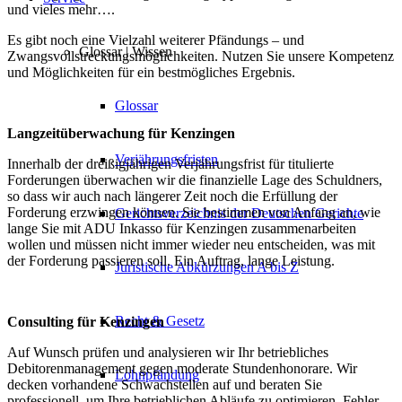
und vieles mehr….
Es gibt noch eine Vielzahl weiterer Pfändungs – und
Glossar | Wissen
Zwangsvollstreckungsmöglichkeiten. Nutzen Sie unsere Kompetenz
und Möglichkeiten für ein bestmögliches Ergebnis.
Glossar
Langzeitüberwachung für Kenzingen
Verjährungsfristen
Innerhalb der dreißigjährigen Verjährungsfrist für titulierte
Forderungen überwachen wir die finanzielle Lage des Schuldners,
so dass wir auch nach längerer Zeit noch die Erfüllung der
Forderung erzwingen können. Sie bestimmen von Anfang an, wie
Gerichtsverzeichnis der Deutschen Gerichte
lange Sie mit ADU Inkasso für Kenzingen zusammenarbeiten
wollen und müssen nicht immer wieder neu entscheiden, was mit
der Forderung passieren soll. Ein Auftrag, lange Leistung.
Juristische Abkürzungen A bis Z
Recht & Gesetz
Consulting für Kenzingen
Auf Wunsch prüfen und analysieren wir Ihr betriebliches
Debitorenmanagement gegen moderate Stundenhonorare. Wir
Lohnpfändung
decken vorhandene Schwachstellen auf und beraten Sie
professionell, um Ihre betrieblichen Abläufe zu optimieren, Fehler