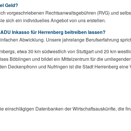
el Geld?
ich vorgeschriebenen Rechtsanwaltsgebühren (RVG) und selbst u
 sich ein individuelles Angebot von uns erstellen.
ADU Inkasso für Herrenberg beitreiben lassen?
einfachen Abwicklung. Unsere jahrelange Berufserfahrung spricht
embergs, etwa 30 km südwestlich von Stuttgart und 20 km westli
ises Böblingen und bildet ein Mittelzentrum für die umliegende
den Deckenpfronn und Nufringen ist die Stadt Herrenberg eine
die einschlägigen Datenbanken der Wirtschaftsauskünfte, die fi