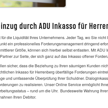
einzug durch ADU Inkasso für Herre
ür die Liquidität Ihres Unternehmens. Jeder Tag, wo Sie nicht 
punkt ein professionelles Forderungsmanagement dringend erfor
ittlerer Größe, können sich hierbei selbst entlasten. Mit ADU I
Partner zur Seite, der sich ganz auf das Inkasso offener Forderu
llen sicher, dass die Beziehung zu Ihren säumigen Kunden nicht 
ichtlichen Inkasso für Herrenberg überfällige Forderungen eintr
träge und umfassende Überprüfung Ihrer Schuldner. Dialoginka
Forderungen zu realisieren. Unser Online Service ermöglicht Ihn
arbeitungsstatus – rund um die Uhr. Bundesweite Wahrung Ihrer
 mahnen Ihren Debitor.