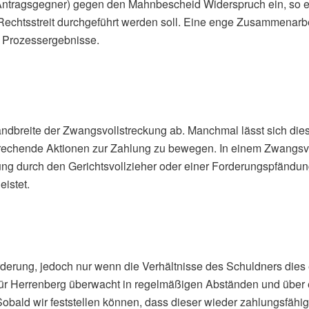
 Antragsgegner) gegen den Mahnbescheid Widerspruch ein, so e
r Rechtsstreit durchgeführt werden soll. Eine enge Zusammenarb
he Prozessergebnisse.
ndbreite der Zwangsvollstreckung ab. Manchmal lässt sich die
rechende Aktionen zur Zahlung zu bewegen. In einem Zwangsvol
ng durch den Gerichtsvollzieher oder einer Forderungspfändun
eistet.
orderung, jedoch nur wenn die Verhältnisse des Schuldners dies 
ür Herrenberg überwacht in regelmäßigen Abständen und über e
bald wir feststellen können, dass dieser wieder zahlungsfähig