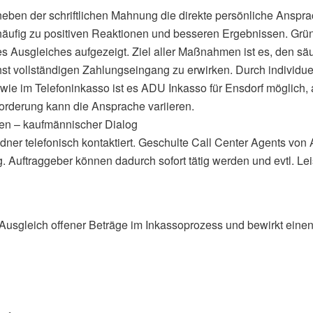
en der schriftlichen Mahnung die direkte persönliche Ansprac
häufig zu positiven Reaktionen und besseren Ergebnissen. Grü
des Ausgleiches aufgezeigt. Ziel aller Maßnahmen ist es, den 
t vollständigen Zahlungseingang zu erwirken. Durch individue
ie im Telefoninkasso ist es ADU Inkasso für Ensdorf möglich, 
orderung kann die Ansprache variieren.
en – kaufmännischer Dialog
ldner telefonisch kontaktiert. Geschulte Call Center Agents von
. Auftraggeber können dadurch sofort tätig werden und evtl. L
usgleich offener Beträge im Inkassoprozess und bewirkt einen s