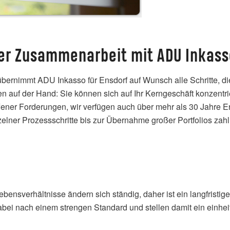
ner Zusammenarbeit mit ADU Inkasso
ernimmt ADU Inkasso für Ensdorf auf Wunsch alle Schritte, d
 auf der Hand: Sie können sich auf Ihr Kerngeschäft konzentriere
ener Forderungen, wir verfügen auch über mehr als 30 Jahre Erf
zelner Prozessschritte bis zur Übernahme großer Portfolios zah
Lebensverhältnisse ändern sich ständig, daher ist ein langfris
abei nach einem strengen Standard und stellen damit ein einheit