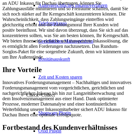
an ADU Inkasso für Dachau übertragen, können Sie
Außergerichtliches Inkassoverfahren
Zahlungsausfälle minimieren und so Freiräume schaffen, damit Sie
sich noch stärker auf Ihr Kerngeschäft konzentrieren können. Die
Wahrscheinlichkeit, dass Zahlungseingänge eintreffen wird
Telefoninkasso
gleichzeitig erhöht und die Zahlungsmoral Ihrer Kunden wird
positiv beeinflusst. Wir sind davon überzeugt, dass Sie sich auf das
konzentrieren sollten, was Sie am besten können, Ihr Kerngeschäft.
Wir bieten ihnen eine einfache und transparente Inkassolösung, die
Gerichtliches Mahnverfahren
es ermöglicht allen Forderungen nachzusetzen. Das Rundum-
Sorglos-Paket für eine sorgenfreie Zukunft, denn wir kümmern uns
um Ihre Außenstände.
Bonitätsauskunft
Ihre Vorteile
Zeit und Kosten sparen
Innovatives Forderungsmanagement – Nachhaltiges und innovatives
Forderungsmanagement vom vorgerichtlichen, gerichtlichen und
nachgerichtlichen Inkasso bis hin zur Langzeitüberwachung und
Check+Collect
dem Insolvenzmanagement aus einer Hand. Dank optimierter
Prozesse, moderner Datenanalyse und einer kontinuierlichen
Weiterbildung unserer Inkassomitarbeiter sichert ADU Inkasso für
Shopware Plugin
Dachau Ihnen eine optimale Erfolgsquote.
Fortbestand des Kundenverhältnisses
Oxid Plugin