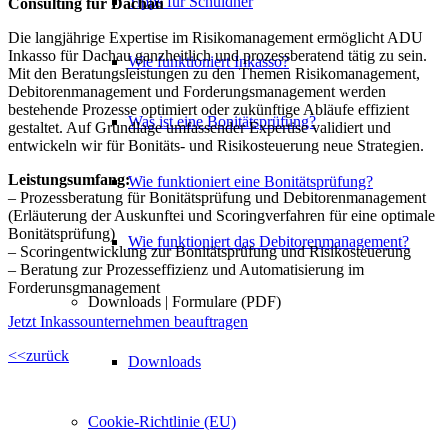
Tipps für Schuldner
Consulting für Dachau
Die langjährige Expertise im Risikomanagement ermöglicht ADU
Inkasso für Dachau ganzheitlich und prozessberatend tätig zu sein.
Wie funktioniert Inkasso?
Mit den Beratungsleistungen zu den Themen Risikomanagement,
Debitorenmanagement und Forderungsmanagement werden
bestehende Prozesse optimiert oder zukünftige Abläufe effizient
Was ist eine Bonitätsprüfung?
gestaltet. Auf Grundlage umfassender Expertise validiert und
entwickeln wir für Bonitäts- und Risikosteuerung neue Strategien.
Leistungsumfang:
Wie funktioniert eine Bonitätsprüfung?
– Prozessberatung für Bonitätsprüfung und Debitorenmanagement
(Erläuterung der Auskunftei und Scoringverfahren für eine optimale
Bonitätsprüfung)
Wie funktioniert das Debitorenmanagement?
– Scoringentwicklung zur Bonitätsprüfung und Risikosteuerung
– Beratung zur Prozesseffizienz und Automatisierung im
Forderunsgmanagement
Downloads | Formulare (PDF)
Jetzt Inkassounternehmen beauftragen
<<zurück
Downloads
Cookie-Richtlinie (EU)