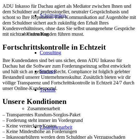
ADU Inkasso für Dachau agiert als Mediator zwischen Ihnen und
dem Schuldner auf professioneller, neutraler Gesprächsbasis und
Schnittstellen
schont so Ihre Reputation. Eine Kommunikation auf Augenhöhe mit
dem Schuldner sichert auch zukünftig den Erhalt Ihres
Kundenverhältnisses, ohne dass Sie selbst unangenehme Gespräche
Consulting
mit nichtzahlenden Kunden führen musst.
Fortschrittskontrolle in Echtzeit
Consulting
Ihre Kundendaten sind bei uns sicher, denn ADU Inkasso für
Dachau hat die Software zum Forderungseinzug selbst entwickelt
Startups
und hält sich an geltendes Recht. Compliance ist folglich gelebter
Bestandteil unserer Unternehmenskultur. Zusätzlich bieten wir dir
völlige Transparenz und Fortschrittskontrolle in Echtzeit 24/7 durch
unser Online-Kundenportal.
Technik
Unsere Konditionen
Zusammenarbeit
– Transparentes Rundum-Sorglos-Paket
– Forderung steht immer im Vordergrund
– Keine versteckten Kosten
Zusammenarbeit
– Keine Mindesthöhe an Forderungen
– Inkassogebühren werden dem Schuldner als Verzugsschaden