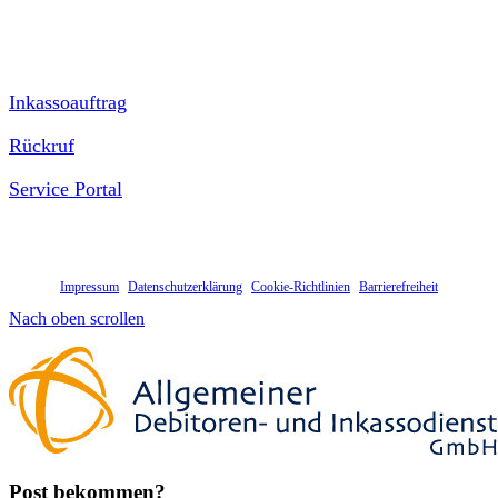
Kontakt
Inkassoauftrag
Rückruf
Service Portal
Allgemeiner Debitoren- und Inkassodienst GmbH | Eduard-Pestel
Str. 7 | D-49080 Osnabrück
Impressum
|
Datenschutzerklärung
|
Cookie-Richtlinien
|
Barrierefreiheit
Nach oben scrollen
Post bekommen?