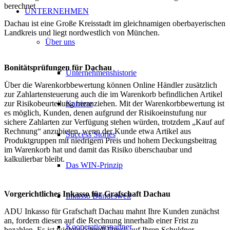
berechnet
UNTERNEHMEN
Dachau ist eine Große Kreisstadt im gleichnamigen oberbayerischen
Landkreis und liegt nordwestlich von München.
Über uns
Bonitätsprüfungen für Dachau
Unternehmenshistorie
Über die Warenkorbbewertung können Online Händler zusätzlich
zur Zahlartensteuerung auch die im Warenkorb befindlichen Artikel
Karriere
zur Risikobeurteilung heranziehen. Mit der Warenkorbbewertung ist
es möglich, Kunden, denen aufgrund der Risikoeinstufung nur
sichere Zahlarten zur Verfügung stehen würden, trotzdem „Kauf auf
Rechnung“ anzubieten, wenn der Kunde etwa Artikel aus
Success Stories
Produktgruppen mit niedrigem Preis und hohem Deckungsbeitrag
im Warenkorb hat und damit das Risiko überschaubar und
kalkulierbar bleibt.
Das WIN-Prinzip
Vorgerichtliches Inkasso für Grafschaft Dachau
Inkasso Bundesweit
ADU Inkasso für Grafschaft Dachau mahnt Ihre Kunden zunächst
an, fordern diesen auf die Rechnung innerhalb einer Frist zu
Kooperationspartner
bezahlen. Es ist wichtig schnell Druck auf Ihren Schuldner