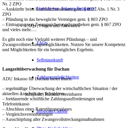
Nr. 2 ZPO
Vorsicht vor „Inkasso Betrügern“
– Auskünfte beim Kraftfahrtbundesamt gem. § 802 l Abs. 1 Nr. 3
ZPO
– Pfändung in das bewegliche Vermögen gem. § 803 ZPO
– Eintragung von Zwangssicherungshypotheken gem. § 867 ZPO
FAQs | Fragen und Antworten
und vieles mehr….
Es gibt noch eine Vielzahl weiterer Pfändungs – und
FAQs
Zwangsvollstreckungsmöglichkeiten. Nutzen Sie unsere Kompetenz
und Möglichkeiten für ein bestmögliches Ergebnis.
Selbstauskunft
Langzeitüberwachung für Dachau
Zahlungsmöglichkeiten
ADU Inkasso für Dachau bietet Ihnen:
– regelmäßige Überwachung der wirtschaftlichen Situation / der
aktuellen Anschrift des Schuldners
Infopoint | Rückruf vereinbaren
– fortdauernde schriftliche Zahlungsaufforderungen und
Telefoninkasso
– Abschluss eines Ratentilgungsplanes
Infopoint/CallMe
– Vergleichsvereinbarungen
– Ausschöpfung aller Zwangsvollstreckungsmaßnahmen