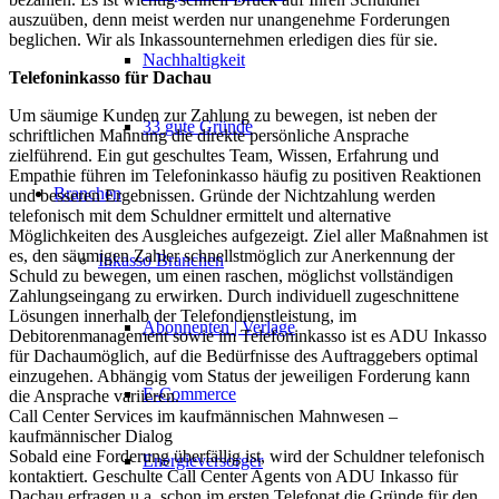
auszuüben, denn meist werden nur unangenehme Forderungen
beglichen. Wir als Inkassounternehmen erledigen dies für sie.
Nachhaltigkeit
Telefoninkasso für Dachau
Um säumige Kunden zur Zahlung zu bewegen, ist neben der
33 gute Gründe
schriftlichen Mahnung die direkte persönliche Ansprache
zielführend. Ein gut geschultes Team, Wissen, Erfahrung und
Empathie führen im Telefoninkasso häufig zu positiven Reaktionen
Branchen
und besseren Ergebnissen. Gründe der Nichtzahlung werden
telefonisch mit dem Schuldner ermittelt und alternative
Möglichkeiten des Ausgleiches aufgezeigt. Ziel aller Maßnahmen ist
es, den säumigen Zahler schnellstmöglich zur Anerkennung der
Inkasso Branchen
Schuld zu bewegen, um einen raschen, möglichst vollständigen
Zahlungseingang zu erwirken. Durch individuell zugeschnittene
Lösungen innerhalb der Telefondienstleistung, im
Abonnenten | Verlage
Debitorenmanagement sowie im Telefoninkasso ist es ADU Inkasso
für Dachaumöglich, auf die Bedürfnisse des Auftraggebers optimal
einzugehen. Abhängig vom Status der jeweiligen Forderung kann
E-Commerce
die Ansprache variieren.
Call Center Services im kaufmännischen Mahnwesen –
kaufmännischer Dialog
Sobald eine Forderung überfällig ist, wird der Schuldner telefonisch
Energieversorger
kontaktiert. Geschulte Call Center Agents von ADU Inkasso für
Dachau erfragen u.a. schon im ersten Telefonat die Gründe für den