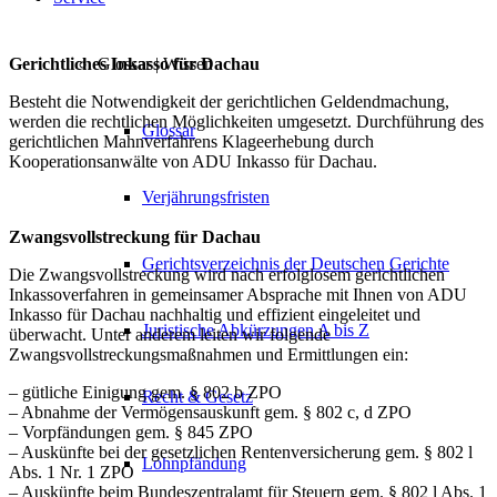
Glossar | Wissen
Gerichtliches Inkasso für Dachau
Besteht die Notwendigkeit der gerichtlichen Geldendmachung,
werden die rechtlichen Möglichkeiten umgesetzt. Durchführung des
Glossar
gerichtlichen Mahnverfahrens Klageerhebung durch
Kooperationsanwälte von ADU Inkasso für Dachau.
Verjährungsfristen
Zwangsvollstreckung für Dachau
Gerichtsverzeichnis der Deutschen Gerichte
Die Zwangsvollstreckung wird nach erfolglosem gerichtlichen
Inkassoverfahren in gemeinsamer Absprache mit Ihnen von ADU
Inkasso für Dachau nachhaltig und effizient eingeleitet und
Juristische Abkürzungen A bis Z
überwacht. Unter anderem leiten wir folgende
Zwangsvollstreckungsmaßnahmen und Ermittlungen ein:
– gütliche Einigung gem. § 802 b ZPO
Recht & Gesetz
– Abnahme der Vermögensauskunft gem. § 802 c, d ZPO
– Vorpfändungen gem. § 845 ZPO
– Auskünfte bei der gesetzlichen Rentenversicherung gem. § 802 l
Lohnpfändung
Abs. 1 Nr. 1 ZPO
– Auskünfte beim Bundeszentralamt für Steuern gem. § 802 l Abs. 1