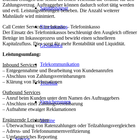
Zahlungsverzug. Auftraggeber können dadurch sofort tätig werden
Sanitätshäuser
und evtl. Leistungsstörungen beheben. Die Anzahl weiterer
Mahnläufe wird minimiert.
Fitnessstudios
Call Center Services im Inkasso – Telefoninkasso
Der Einsatz des Telefoninkassos beschleunigt den Ausgleich offener
Beträge im Inkassoprozess und bewirkt einen schnelleren
Kapitalzufluss. Dies sorgt für mehr Rentabilität und Liquidität.
Gesundheit
Leistungsumfang:
Telekommunikation
Inbound Services
– Entgegennahme und Bearbeitung von Kundenanrufen
– Abschluss von Zahlungsvereinbarungen
– Klärung von Reklamationen
Touristik
Outbound Services
– Anruf beim Kunden unter dem Namen des Auftraggebers
Versicherungen
– Abschluss einer Zahlungsvereinbarung
– Aufnahme etwaiger Reklamationen
Ergänzende Leistungen
Vereine
– Überwachung von Ratenzahlungen oder Teilzahlungsvergleichen
– Adress- und Telefonnummernverifizierung
– Umfangreiches Reporting
Service